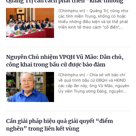
Quảng Trị cần cách phát triển “khác thường”
(Chinhphu.vn) - Quảng Trị, cũng như
các tỉnh miền Trung, không có hoặc
thiếu những điều kiện và lợi thế phát
triển kinh tế theo cách “cổ điển”,...
Nguyên Chủ nhiệm VPQH Vũ Mão: Dân chủ,
công khai trong bầu cử được bảo đảm
(Chinhphu.vn) - Chia sẻ với báo chí
về quá trình bầu cử ĐBQH và HĐND
các cấp lần này, ông Vũ Mão, nguyên
Ủy viên Trung ương Đảng, nguyên...
Cần giải pháp hiệu quả giải quyết “điểm
nghẽn” trong liên kết vùng