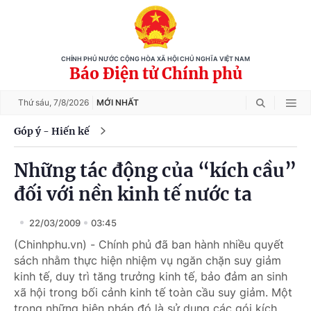
CHÍNH PHỦ NƯỚC CỘNG HÒA XÃ HỘI CHỦ NGHĨA VIỆT NAM
Báo Điện tử Chính phủ
Thứ sáu,
7/8/2026
MỚI NHẤT
Góp ý - Hiến kế
Những tác động của “kích cầu”
đối với nền kinh tế nước ta
22/03/2009
03:45
(Chinhphu.vn) - Chính phủ đã ban hành nhiều quyết
sách nhằm thực hiện nhiệm vụ ngăn chặn suy giảm
kinh tế, duy trì tăng trưởng kinh tế, bảo đảm an sinh
xã hội trong bối cảnh kinh tế toàn cầu suy giảm. Một
trong những biện pháp đó là sử dụng các gói kích