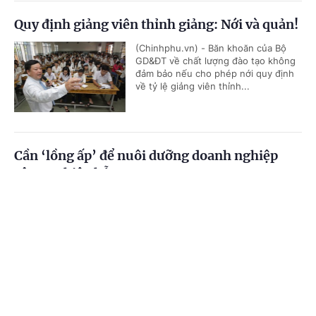
Quy định giảng viên thỉnh giảng: Nới và quản!
(Chinhphu.vn) - Băn khoăn của Bộ
GD&ĐT về chất lượng đào tạo không
đảm bảo nếu cho phép nới quy định
về tỷ lệ giảng viên thỉnh...
Cần ‘lồng ấp’ để nuôi dưỡng doanh nghiệp
công nghiệp hỗ trợ
Cổng TTĐT Chính phủ
English
中文
(Chinhphu.vn) - Câu chuyện “doanh
nghiệp (DN) Việt Nam không sản
xuất nổi con ốc vít” vẫn đang là “nỗi
Trang chủ
Media
Tin nóng
Thông tin
đau” của ngành công nghiệp hỗ trợ...
Chuyên mục
Để kỳ thi THPT quốc gia mang ý nghĩa đích