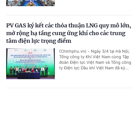
PV GAS ký kết các thỏa thuận LNG quy mô lớn,
mở rộng hạ tầng cung ứng khí cho các trung
tâm điện lực trọng điểm
(Chinhphu.vn) - Ngày 3/4 tại Hà Nội,
Tổng công ty Khí Việt Nam cùng Tập
đoàn Điện lực Việt Nam và Tổng công
ty Điện lực Dầu khí Việt Nam đã ký...
'Bón đúng, bón ít' – Triết lý làm nông nghiệp
Cổng TTĐT Chính phủ
English
中文
tử tế của một doanh nghiệp phân bón
Trang chủ
Media
Tin nóng
Thông tin
(Chinhphu.vn) - Gần 3 thập kỷ gắn
bó với ngành phân bón, ông Phạm
Quốc Trung, Tổng Giám đốc Công ty
Cổ phần Phân bón MTK đã chọn...