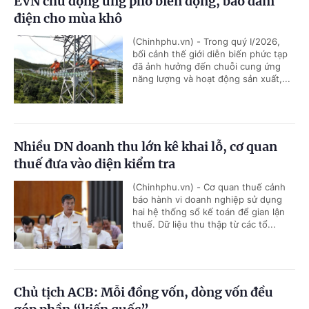
EVN chủ động ứng phó biến động, bảo đảm
điện cho mùa khô
(Chinhphu.vn) - Trong quý I/2026,
bối cảnh thế giới diễn biến phức tạp
đã ảnh hưởng đến chuỗi cung ứng
năng lượng và hoạt động sản xuất,...
Nhiều DN doanh thu lớn kê khai lỗ, cơ quan
thuế đưa vào diện kiểm tra
(Chinhphu.vn) - Cơ quan thuế cảnh
báo hành vi doanh nghiệp sử dụng
hai hệ thống sổ kế toán để gian lận
thuế. Dữ liệu thu thập từ các tổ...
Chủ tịch ACB: Mỗi đồng vốn, dòng vốn đều