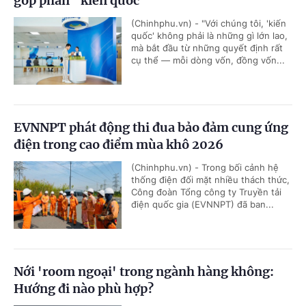
góp phần “kiến quốc”
(Chinhphu.vn) - "Với chúng tôi, 'kiến
quốc' không phải là những gì lớn lao,
mà bắt đầu từ những quyết định rất
cụ thể — mỗi dòng vốn, đồng vốn...
EVNNPT phát động thi đua bảo đảm cung ứng
điện trong cao điểm mùa khô 2026
(Chinhphu.vn) - Trong bối cảnh hệ
thống điện đối mặt nhiều thách thức,
Công đoàn Tổng công ty Truyền tải
điện quốc gia (EVNNPT) đã ban...
Nới 'room ngoại' trong ngành hàng không:
Hướng đi nào phù hợp?