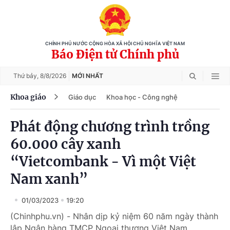
CHÍNH PHỦ NƯỚC CỘNG HÒA XÃ HỘI CHỦ NGHĨA VIỆT NAM
Báo Điện tử Chính phủ
Thứ bảy,
8/8/2026
MỚI NHẤT
Khoa giáo
Giáo dục
Khoa học - Công nghệ
Phát động chương trình trồng
60.000 cây xanh
“Vietcombank - Vì một Việt
Nam xanh”
01/03/2023
19:20
(Chinhphu.vn) - Nhân dịp kỷ niệm 60 năm ngày thành
lập Ngân hàng TMCP Ngoại thương Việt Nam