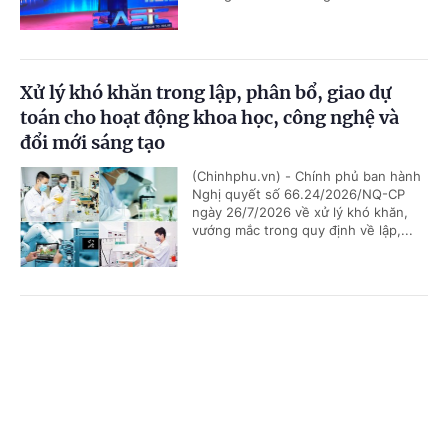
Xử lý khó khăn trong lập, phân bổ, giao dự
toán cho hoạt động khoa học, công nghệ và
đổi mới sáng tạo
(Chinhphu.vn) - Chính phủ ban hành
Nghị quyết số 66.24/2026/NQ-CP
ngày 26/7/2026 về xử lý khó khăn,
vướng mắc trong quy định về lập,...
Không gian phát triển Việt Nam trong kỷ
Cổng TTĐT Chính phủ
English
中文
nguyên mới
Trang chủ
Media
Tin nóng
Thông tin
(Chinhphu.vn) - Việc phát triển các
không gian số, dữ liệu, đổi mới sáng
tạo và các công nghệ chiến lược
được xác định là một trong những...