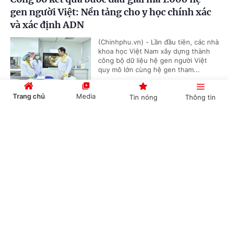
gen người Việt: Nền tảng cho y học chính xác
và xác định ADN
(Chinhphu.vn) - Lần đầu tiên, các nhà
khoa học Việt Nam xây dựng thành
công bộ dữ liệu hệ gen người Việt
quy mô lớn cùng hệ gen tham...
Trang chủ
Media
Tin nóng
Thông tin
Việt Nam - Nhật Bản triển khai 5 nhiệm vụ
Cổng TTĐT Chính phủ
English
中文
nghiên cứu bán dẫn chiến lược
(Chinhphu.vn) - Ngày 22/7, tại Hà
Nội, Quỹ Phát triển Khoa học và công
nghệ quốc gia (NAFOSTED - Bộ
KH&CN) tổ chức Lễ công bố kết...
Chuyên mục
CHÍNH TRỊ
KINH TẾ
6 cơ chế mới tháo gỡ vướng mắc trong đầu tư,