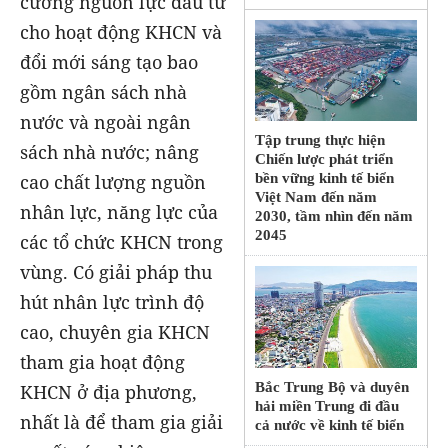
cường nguồn lực đầu tư
cho hoạt động KHCN và
đổi mới sáng tạo bao
gồm ngân sách nhà
nước và ngoài ngân
Tập trung thực hiện
sách nhà nước; nâng
Chiến lược phát triển
cao chất lượng nguồn
bền vững kinh tế biển
Việt Nam đến năm
nhân lực, năng lực của
2030, tầm nhìn đến năm
2045
các tổ chức KHCN trong
vùng. Có giải pháp thu
hút nhân lực trình độ
cao, chuyên gia KHCN
tham gia hoạt động
Bắc Trung Bộ và duyên
KHCN ở địa phương,
hải miền Trung đi đầu
nhất là để tham gia giải
cả nước về kinh tế biển