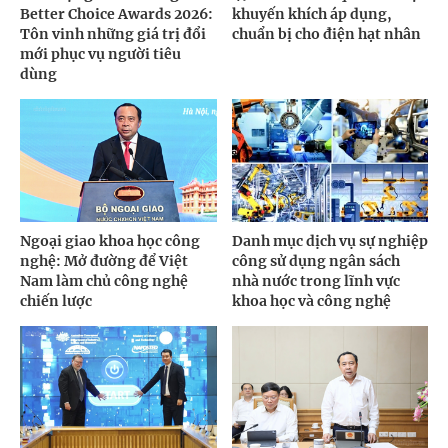
Better Choice Awards 2026:
khuyến khích áp dụng,
Tôn vinh những giá trị đổi
chuẩn bị cho điện hạt nhân
mới phục vụ người tiêu
dùng
Ngoại giao khoa học công
Danh mục dịch vụ sự nghiệp
nghệ: Mở đường để Việt
công sử dụng ngân sách
Nam làm chủ công nghệ
nhà nước trong lĩnh vực
chiến lược
khoa học và công nghệ