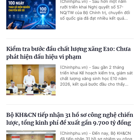
(Chinhphu.vn) - Sau hơn một năm
rưỡi triển khai Nghị quyết số 57-
NQ/TW của Bộ Chính trị, chuyển đổi
số quốc gia đã đạt nhiều kết quả...
Kiểm tra bước đầu chất lượng xăng E10: Chưa
phát hiện dấu hiệu vi phạm
(Chinhphu.vn) - Sau gần 2 tháng
triển khai Kế hoạch kiểm tra, giám sát
chất lượng xăng sinh học E10 năm
2026, kết quả bước đầu cho thấy...
Bộ KH&CN tiếp nhận 31 hồ sơ công nghệ chiến
lược, tổng kinh phí đề xuất gần 9.700 tỷ đồng
(Chinhphu.vn) - Đến nay, Bộ KH&CN
đã tiếp nhận 31 hồ sơ nhiệm vụ công