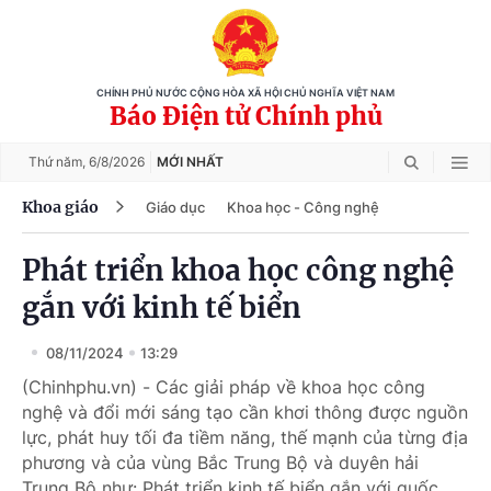
CHÍNH PHỦ NƯỚC CỘNG HÒA XÃ HỘI CHỦ NGHĨA VIỆT NAM
Báo Điện tử Chính phủ
Thứ năm,
6/8/2026
MỚI NHẤT
Khoa giáo
Giáo dục
Khoa học - Công nghệ
Phát triển khoa học công nghệ
gắn với kinh tế biển
08/11/2024
13:29
(Chinhphu.vn) - Các giải pháp về khoa học công
nghệ và đổi mới sáng tạo cần khơi thông được nguồn
lực, phát huy tối đa tiềm năng, thế mạnh của từng địa
phương và của vùng Bắc Trung Bộ và duyên hải
Trung Bộ như: Phát triển kinh tế biển gắn với quốc