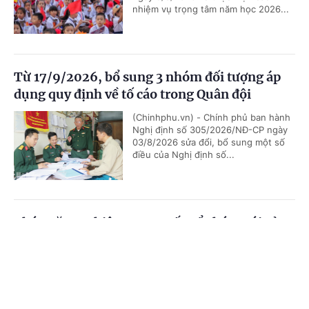
nhiệm vụ trọng tâm năm học 2026...
Từ 17/9/2026, bổ sung 3 nhóm đối tượng áp
dụng quy định về tố cáo trong Quân đội
(Chinhphu.vn) - Chính phủ ban hành
Nghị định số 305/2026/NĐ-CP ngày
03/8/2026 sửa đổi, bổ sung một số
điều của Nghị định số...
Chức năng, nhiệm vụ, cơ cấu tổ chức mới của
Bộ Ngoại giao
Cổng TTĐT Chính phủ
English
中文
(Chinhphu.vn) - Chính phủ ban hành
Nghị định số 306/2026/NĐ-CP quy
Trang chủ
Media
Tin nóng
Thông tin
định chức năng, nhiệm vụ, quyền hạn
và cơ cấu tổ chức của Bộ Ngoại giao.