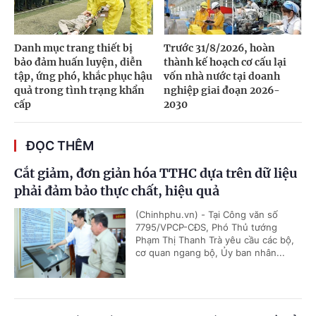
Danh mục trang thiết bị
Trước 31/8/2026, hoàn
bảo đảm huấn luyện, diễn
thành kế hoạch cơ cấu lại
tập, ứng phó, khắc phục hậu
vốn nhà nước tại doanh
quả trong tình trạng khẩn
nghiệp giai đoạn 2026-
cấp
2030
ĐỌC THÊM
Cắt giảm, đơn giản hóa TTHC dựa trên dữ liệu
phải đảm bảo thực chất, hiệu quả
(Chinhphu.vn) - Tại Công văn số
7795/VPCP-CĐS, Phó Thủ tướng
Phạm Thị Thanh Trà yêu cầu các bộ,
cơ quan ngang bộ, Ủy ban nhân...