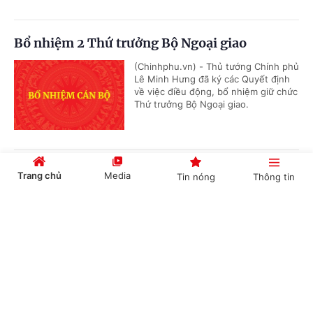
Bổ nhiệm 2 Thứ trưởng Bộ Ngoại giao
(Chinhphu.vn) - Thủ tướng Chính phủ
Lê Minh Hưng đã ký các Quyết định
về việc điều động, bổ nhiệm giữ chức
Thứ trưởng Bộ Ngoại giao.
Phê duyệt Điều chỉnh Quy hoạch chung Khu
Trang chủ
Media
Tin nóng
Thông tin
kinh tế Vũng Áng, tỉnh Hà Tĩnh đến năm 2050
Cổng TTĐT Chính phủ
English
中文
(Chinhphu.vn) - Phó Thủ tướng
Thường trực Chính phủ Phạm Gia Túc
vừa ký Quyết định số 1487/QĐ-TTg
ngày 05/8/2026 phê duyệt Điều...
Chuyên mục