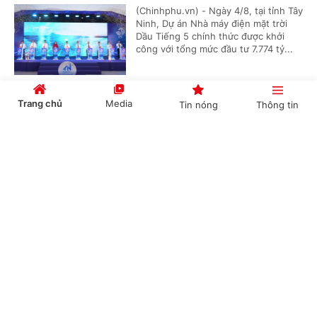
(Chinhphu.vn) - Ngày 4/8, tại tỉnh Tây
Ninh, Dự án Nhà máy điện mặt trời
Dầu Tiếng 5 chính thức được khởi
công với tổng mức đầu tư 7.774 tỷ...
Trang chủ
Media
Tin nóng
Thông tin
Hai Phó Thủ tướng chủ trì rà soát đầu tư, hoàn
thiện các tuyến đường bộ cao tốc quy mô phân
Cổng TTĐT Chính phủ
English
中文
kỳ
(Chinhphu.vn) - Chiều 4/8, Ủy viên
Bộ Chính trị, Phó Thủ tướng Thường
trực Phạm Gia Túc và Phó Thủ tướng
Nguyễn Văn Thắng làm việc với Bộ...
Chuyên mục
CHÍNH TRỊ
KINH TẾ
Bảo đảm hài hòa giữa phát triển dầu khí với
bảo vệ môi trường, di sản
VĂN HÓA
XÃ HỘI