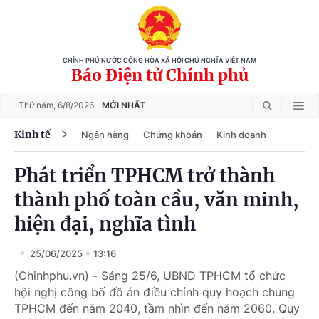
CHÍNH PHỦ NƯỚC CỘNG HÒA XÃ HỘI CHỦ NGHĨA VIỆT NAM
Báo Điện tử Chính phủ
Thứ năm,
6/8/2026
MỚI NHẤT
Kinh tế
Ngân hàng
Chứng khoán
Kinh doanh
Phát triển TPHCM trở thành
thành phố toàn cầu, văn minh,
hiện đại, nghĩa tình
25/06/2025
13:16
(Chinhphu.vn) - Sáng 25/6, UBND TPHCM tổ chức
hội nghị công bố đồ án điều chỉnh quy hoạch chung
TPHCM đến năm 2040, tầm nhìn đến năm 2060. Quy