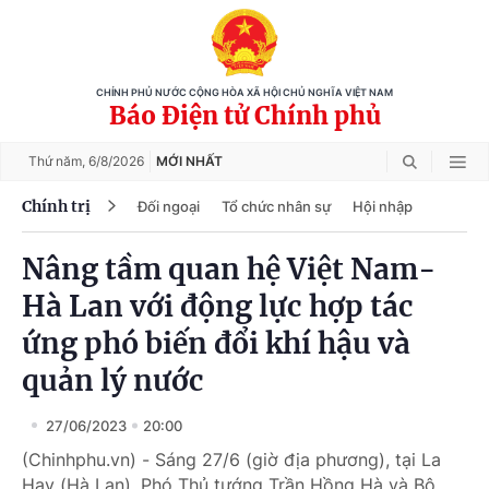
CHÍNH PHỦ NƯỚC CỘNG HÒA XÃ HỘI CHỦ NGHĨA VIỆT NAM
Báo Điện tử Chính phủ
Thứ năm,
6/8/2026
MỚI NHẤT
Chính trị
Đối ngoại
Tổ chức nhân sự
Hội nhập
Nâng tầm quan hệ Việt Nam-
Hà Lan với động lực hợp tác
ứng phó biến đổi khí hậu và
quản lý nước
27/06/2023
20:00
(Chinhphu.vn) - Sáng 27/6 (giờ địa phương), tại La
Hay (Hà Lan), Phó Thủ tướng Trần Hồng Hà và Bộ