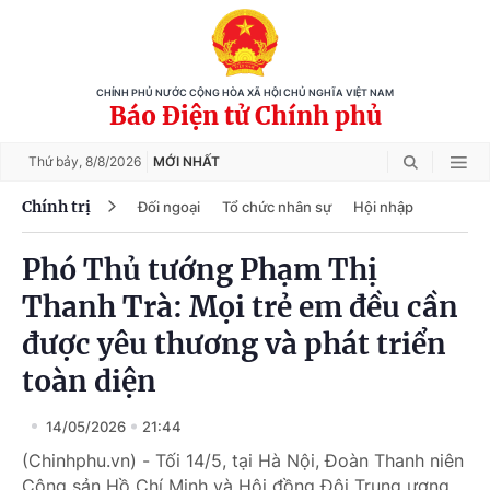
CHÍNH PHỦ NƯỚC CỘNG HÒA XÃ HỘI CHỦ NGHĨA VIỆT NAM
Báo Điện tử Chính phủ
Thứ bảy,
8/8/2026
MỚI NHẤT
Chính trị
Đối ngoại
Tổ chức nhân sự
Hội nhập
Phó Thủ tướng Phạm Thị
Thanh Trà: Mọi trẻ em đều cần
được yêu thương và phát triển
toàn diện
14/05/2026
21:44
(Chinhphu.vn) - Tối 14/5, tại Hà Nội, Đoàn Thanh niên
Cộng sản Hồ Chí Minh và Hội đồng Đội Trung ương