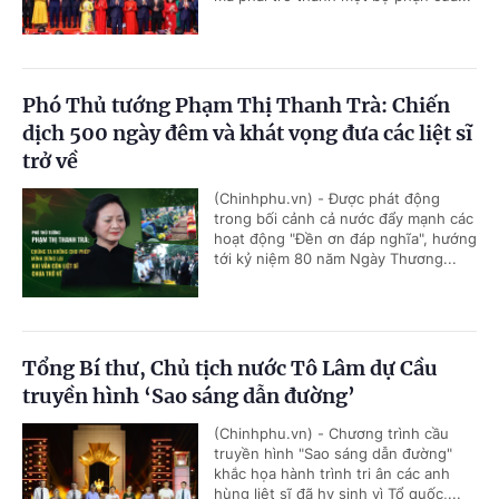
Phó Thủ tướng Phạm Thị Thanh Trà: Chiến
dịch 500 ngày đêm và khát vọng đưa các liệt sĩ
trở về
(Chinhphu.vn) - Được phát động
trong bối cảnh cả nước đẩy mạnh các
hoạt động "Đền ơn đáp nghĩa", hướng
tới kỷ niệm 80 năm Ngày Thương...
Tổng Bí thư, Chủ tịch nước Tô Lâm dự Cầu
truyền hình ‘Sao sáng dẫn đường’
(Chinhphu.vn) - Chương trình cầu
truyền hình "Sao sáng dẫn đường"
khắc họa hành trình tri ân các anh
hùng liệt sĩ đã hy sinh vì Tổ quốc,...