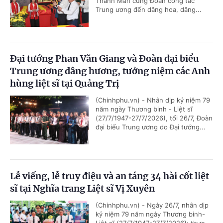
Thanh Mẫn cùng Đoàn công tác
Trung ương đến dâng hoa, dâng...
Đại tướng Phan Văn Giang và Đoàn đại biểu
Trung ương dâng hương, tưởng niệm các Anh
hùng liệt sĩ tại Quảng Trị
(Chinhphu.vn) - Nhân dịp kỷ niệm 79
năm ngày Thương binh - Liệt sĩ
(27/7/1947-27/7/2026), tối 26/7, Đoàn
đại biểu Trung ương do Đại tướng...
Lễ viếng, lễ truy điệu và an táng 34 hài cốt liệt
sĩ tại Nghĩa trang Liệt sĩ Vị Xuyên
(Chinhphu.vn) - Ngày 26/7, nhân dịp
kỷ niệm 79 năm ngày Thương binh-
Liệt sĩ (27/7/1947-27/7/2026); thực