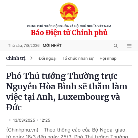
CHÍNH PHỦ NƯỚC CỘNG HÒA XÃ HỘI CHỦ NGHĨA VIỆT NAM
Báo Điện tử Chính phủ
Thứ sáu,
7/8/2026
MỚI NHẤT
Chính trị
Đối ngoại
Tổ chức nhân sự
Hội nhập
Phó Thủ tướng Thường trực
Nguyễn Hòa Bình sẽ thăm làm
việc tại Anh, Luxembourg và
Đức
13/03/2025
12:25
(Chinhphu.vn) - Theo thông cáo của Bộ Ngoại giao,
từ ngày 16/3 đến ngày 25/3, Phó Thủ tướng Thường