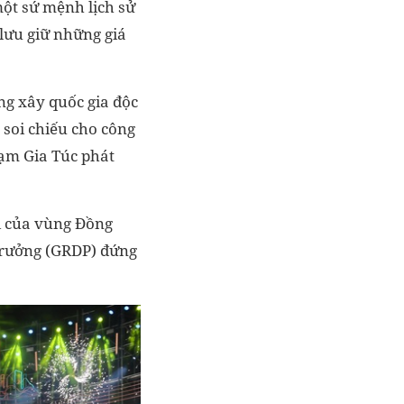
một sứ mệnh lịch sử
 lưu giữ những giá
ng xây quốc gia độc
, soi chiếu cho công
ạm Gia Túc phát
i của vùng Đồng
trưởng (GRDP) đứng