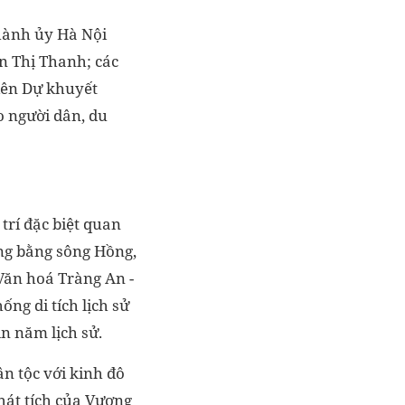
Thành ủy Hà Nội
n Thị Thanh; các
iên Dự khuyết
o người dân, du
rí đặc biệt quan
ồng bằng sông Hồng,
 Văn hoá Tràng An -
ng di tích lịch sử
n năm lịch sử.
ân tộc với kinh đô
phát tích của Vương