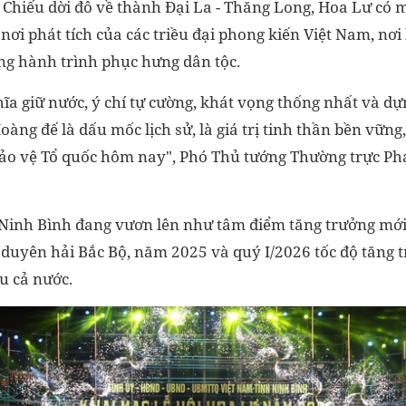
 Chiếu dời đô về thành Đại La - Thăng Long, Hoa Lư có 
à nơi phát tích của các triều đại phong kiến Việt Nam, nơi
ong hành trình phục hưng dân tộc.
ĩa giữ nước, ý chí tự cường, khát vọng thống nhất và dự
oàng đế là dấu mốc lịch sử, là giá trị tinh thần bền vững
ảo vệ Tổ quốc hôm nay", Phó Thủ tướng Thường trực Ph
 Ninh Bình đang vươn lên như tâm điểm tăng trưởng mớ
duyên hải Bắc Bộ, năm 2025 và quý I/2026 tốc độ tăng 
u cả nước.