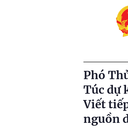
Phó Thủ
Túc dự 
Viết tiế
nguồn d