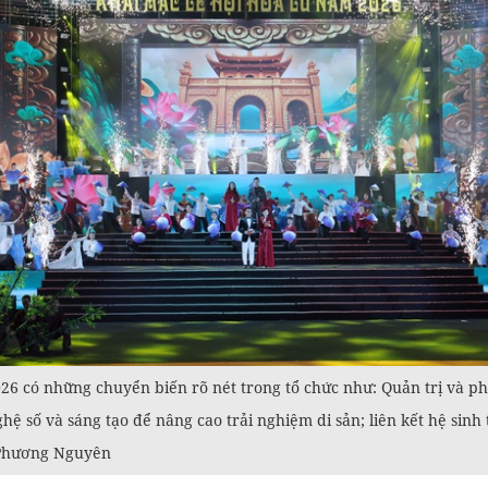
6 có những chuyển biến rõ nét trong tổ chức như: Quản trị và phát
ệ số và sáng tạo để nâng cao trải nghiệm di sản; liên kết hệ sinh th
P/Phương Nguyên