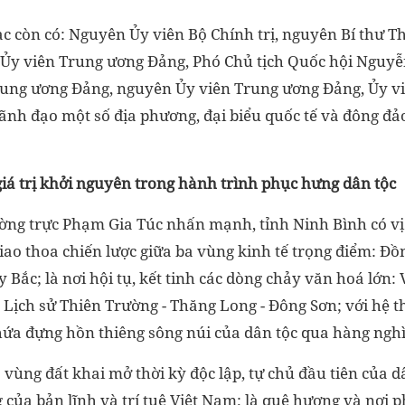
c còn có: Nguyên Ủy viên Bộ Chính trị, nguyên Bí thư 
y viên Trung ương Đảng, Phó Chủ tịch Quốc hội Nguyễ
rung ương Đảng, nguyên Ủy viên Trung ương Đảng, Ủy v
ãnh đạo một số địa phương, đại biểu quốc tế và đông đả
giá trị khởi nguyên trong hành trình phục hưng dân tộc
ng trực Phạm Gia Túc nhấn mạnh, tỉnh Ninh Bình có vị t
giao thoa chiến lược giữa ba vùng kinh tế trọng điểm: Đ
 Bắc; là nơi hội tụ, kết tinh các dòng chảy văn hoá lớn:
Lịch sử Thiên Trường - Thăng Long - Đông Sơn; với hệ thố
hứa đựng hồn thiêng sông núi của dân tộc qua hàng nghì
 vùng đất khai mở thời kỳ độc lập, tự chủ đầu tiên của d
 của bản lĩnh và trí tuệ Việt Nam; là quê hương và nơi 