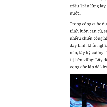
triều Trần lừng lẫy
nước..
Trong công cuộc dự
Bình luôn cần cù, s
nhiều chiến công h
dấy binh khởi nghĩ
nền, lấy kỷ cương l
trị bền vững: Lấy d
vọng độc lập để kiế