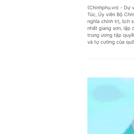
(Chinhphu.vn) - Dự 
Túc, Ủy viên Bộ Chín
nghĩa chính trị, lịc
nhất giang sơn, lập 
trung ương tập quyền
và tự cường của quố