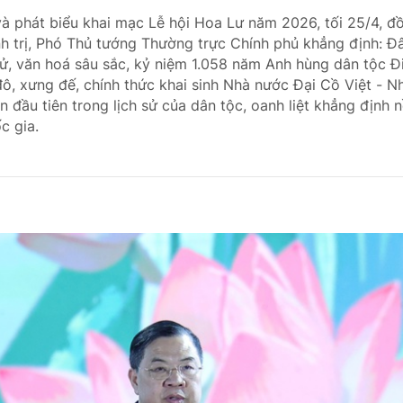
và phát biểu khai mạc Lễ hội Hoa Lư năm 2026, tối 25/4, đ
h trị, Phó Thủ tướng Thường trực Chính phủ khẳng định: Đâ
h sử, văn hoá sâu sắc, kỷ niệm 1.058 năm Anh hùng dân tộc 
đô, xưng đế, chính thức khai sinh Nhà nước Đại Cồ Việt - 
 đầu tiên trong lịch sử của dân tộc, oanh liệt khẳng định n
c gia.