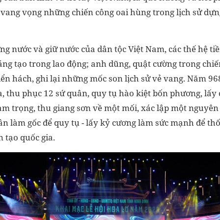
, vang vọng những chiến công oai hùng trong lịch sử dựn
ng nước và giữ nước của dân tộc Việt Nam, các thế hệ t
áng tạo trong lao động; anh dũng, quật cường trong chiế
iển hách, ghi lại những mốc son lịch sử vẻ vang. Năm 96
a, thu phục 12 sứ quân, quy tụ hào kiệt bốn phương, lấy
àm trọng, thu giang sơn về một mối, xác lập một nguyên 
ân làm gốc để quy tụ - lấy kỷ cương làm sức mạnh để thố
n tạo quốc gia.