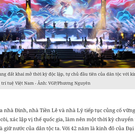
ùng đất khai mở thời kỳ độc lập, tự chủ đầu tiên của dân tộc với k
à trí tuệ Việt Nam - Ảnh: VGP/Phương Nguyên
a nhà Đinh, nhà Tiền Lê và nhà Lý tiếp tục củng cố vững
õi, xác lập vị thế quốc gia, làm nên một thời kỳ chuyển 
à giữ nước của dân tộc ta. Với 42 năm là kinh đô của Đại