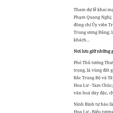
Tham dự lễ khai mạ
Phạm Quang Nghị; Ủ
đồng chí Ủy viên T
Trung ương Đảng; l
khách…
Nơi lưu giữ những 
Phó Thủ tướng Thườ
trọng, là vùng đất 
Bắc Trung Bộ và Tây
Hoa Lư - Tam Chúc; 
văn hoá dày đặc, c
Ninh Bình tự hào là
Hoa Lư - Biểu tượng