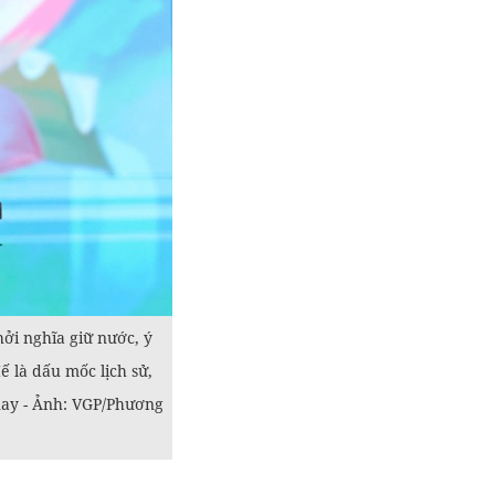
ởi nghĩa giữ nước, ý
 là dấu mốc lịch sử,
 nay - Ảnh: VGP/Phương