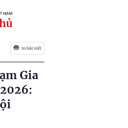
ỆT NAM
phủ
In bài viết
hạm Gia
 2026:
cội