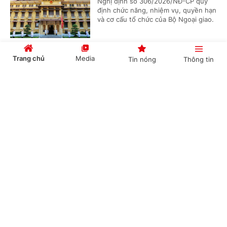
Nghị định số 306/2026/NĐ-CP quy
định chức năng, nhiệm vụ, quyền hạn
và cơ cấu tổ chức của Bộ Ngoại giao.
Trang chủ
Media
Tin nóng
Thông tin
Bổ nhiệm 2 Thứ trưởng Bộ Ngoại giao
Cổng TTĐT Chính phủ
English
中文
(Chinhphu.vn) - Thủ tướng Chính phủ
Lê Minh Hưng đã ký các Quyết định
về việc điều động, bổ nhiệm giữ chức
Thứ trưởng Bộ Ngoại giao.
Chuyên mục
Phê duyệt Điều chỉnh Quy hoạch chung Khu
kinh tế Vũng Áng, tỉnh Hà Tĩnh đến năm 2050
CHÍNH TRỊ
KINH TẾ
(Chinhphu.vn) - Phó Thủ tướng
VĂN HÓA
XÃ HỘI
Thường trực Chính phủ Phạm Gia Túc
vừa ký Quyết định số 1487/QĐ-TTg
ngày 05/8/2026 phê duyệt Điều...
KHOA GIÁO
QUỐC TẾ