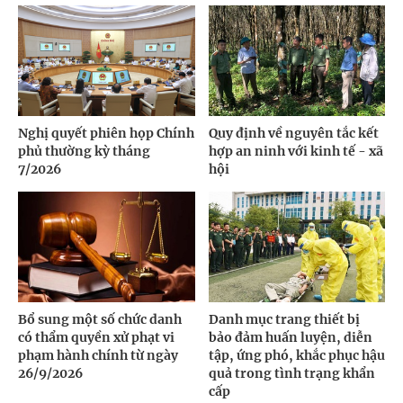
Nghị quyết phiên họp Chính
Quy định về nguyên tắc kết
phủ thường kỳ tháng
hợp an ninh với kinh tế - xã
7/2026
hội
Bổ sung một số chức danh
Danh mục trang thiết bị
có thẩm quyền xử phạt vi
bảo đảm huấn luyện, diễn
phạm hành chính từ ngày
tập, ứng phó, khắc phục hậu
26/9/2026
quả trong tình trạng khẩn
cấp