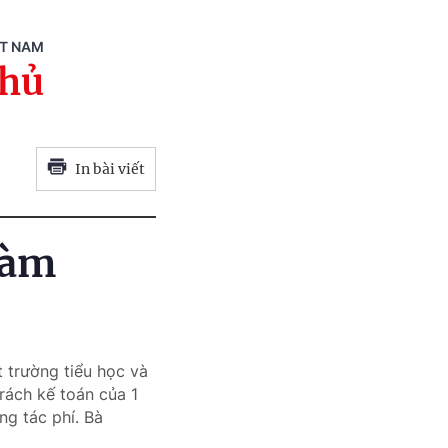
ỆT NAM
phủ
In bài viết
làm
 trường tiểu học và
ách kế toán của 1
g tác phí. Bà