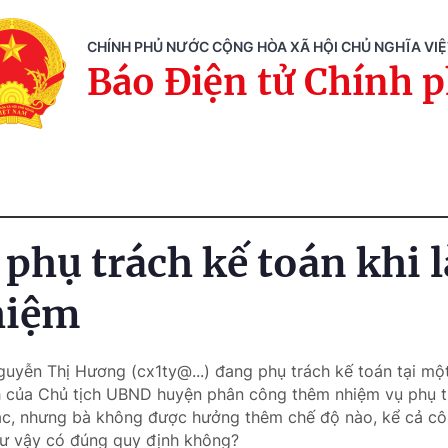
CHÍNH PHỦ NƯỚC CỘNG HÒA XÃ HỘI CHỦ NGHĨA VI
Báo Điện tử Chính 
 phụ trách kế toán khi 
hiệm
guyễn Thị Hương (cx1ty@...) đang phụ trách kế toán tại một
 của Chủ tịch UBND huyện phân công thêm nhiệm vụ phụ tr
c, nhưng bà không được hưởng thêm chế độ nào, kể cả côn
ư vậy có đúng quy định không?