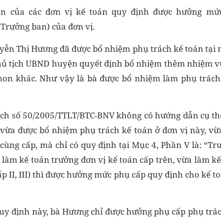
oán của các đơn vị kế toán quy định được hưởng mứ
Trưởng ban) của đơn vị.
ễn Thị Hương đã được bổ nhiệm phụ trách kế toán tại m
hủ tịch UBND huyện quyết định bổ nhiệm thêm nhiệm vụ
non khác. Như vậy là bà được bổ nhiệm làm phụ trách 
tịch số 50/2005/TTLT/BTC-BNV không có hướng dẫn cụ th
 vừa được bổ nhiệm phụ trách kế toán ở đơn vị này, v
 cùng cấp, mà chỉ có quy định tại Mục 4, Phần V là: “T
làm kế toán trưởng đơn vị kế toán cấp trên, vừa làm kế
ấp II, III) thì được hưởng mức phụ cấp quy định cho kế t
uy định này, bà Hương chỉ được hưởng phụ cấp phụ trá