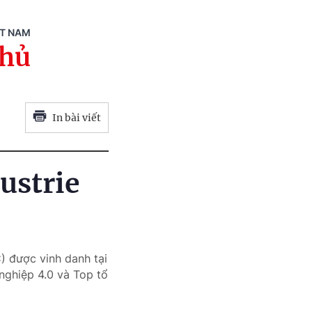
ỆT NAM
phủ
In bài viết
ustrie
 được vinh danh tại
nghiệp 4.0 và Top tổ