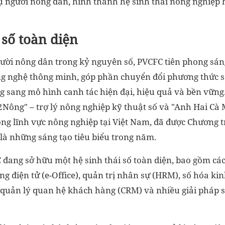
ụ người nông dân, hình thành hệ sinh thái nông nghiệp 
 số toàn diện
ời nông dân trong kỷ nguyên số, PVCFC tiên phong sáng
ng nghệ thông minh, góp phần chuyển đổi phương thức 
g sang mô hình canh tác hiện đại, hiệu quả và bền vững.
2Nông" – trợ lý nông nghiệp kỹ thuật số và "Anh Hai Cà
rong lĩnh vực nông nghiệp tại Việt Nam, đã được Chương 
là những sáng tạo tiêu biểu trong năm.
 đang sở hữu một hệ sinh thái số toàn diện, bao gồm cá
g điện tử (e-Office), quản trị nhân sự (HRM), số hóa ki
quản lý quan hệ khách hàng (CRM) và nhiều giải pháp số 