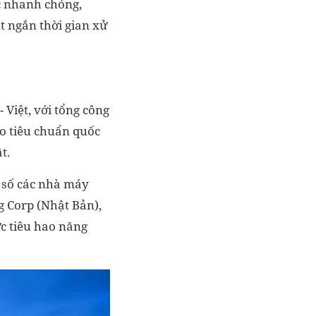
ệc nhanh chóng,
t ngắn thời gian xử
iệt, với tổng công
o tiêu chuẩn quốc
t.
 số các nhà máy
g Corp (Nhật Bản),
c tiêu hao năng