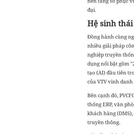
nền tảng số phục v
đại.
Hệ sinh thái
Đồng hành cùng ngư
nhiều giải pháp cô
nghiệp truyền thốn
dụng nổi bật gồm "
tạo (AI) đầu tiên t
của VTV vinh danh 
Bên cạnh đó, PVCFC
thống ERP, văn phòn
khách hàng (DMS), 
truyền thông.