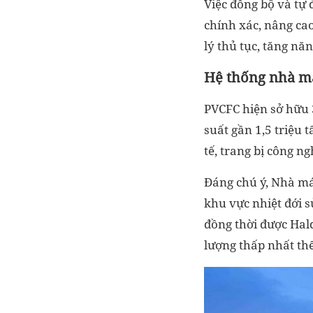
Việc đồng bộ và tự
chính xác, nâng cao
lý thủ tục, tăng nă
Hệ thống nhà má
PVCFC hiện sở hữu 
suất gần 1,5 triệu
tế, trang bị công ng
Đáng chú ý, Nhà má
khu vực nhiệt đới 
đồng thời được Hal
lượng thấp nhất thế