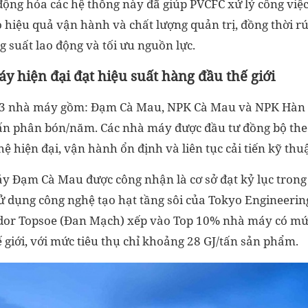
 động hóa các hệ thống này đã giúp PVCFC xử lý công vi
 hiệu quả vận hành và chất lượng quản trị, đồng thời rú
ng suất lao động và tối ưu nguồn lực.
y hiện đại đạt hiệu suất hàng đầu thế giới
3 nhà máy gồm: Đạm Cà Mau, NPK Cà Mau và NPK Hàn - V
 tấn phân bón/năm. Các nhà máy được đầu tư đồng bộ the
hệ hiện đại, vận hành ổn định và liên tục cải tiến kỹ thuậ
y Đạm Cà Mau được công nhận là cơ sở đạt kỷ lục trong
sử dụng công nghệ tạo hạt tầng sôi của Tokyo Engineerin
dor Topsoe (Đan Mạch) xếp vào Top 10% nhà máy có mứ
 giới, với mức tiêu thụ chỉ khoảng 28 GJ/tấn sản phẩm.