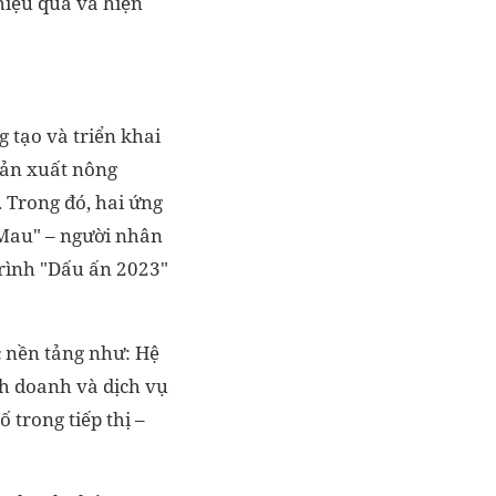
hiệu quả và hiện
 tạo và triển khai
sản xuất nông
 Trong đó, hai ứng
 Mau" – người nhân
trình "Dấu ấn 2023"
c nền tảng như: Hệ
nh doanh và dịch vụ
trong tiếp thị –