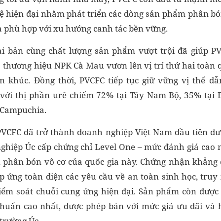
 hiện đại nhằm phát triển các dòng sản phẩm phân bó
à phù hợp với xu hướng canh tác bền vững.
ài bản cùng chất lượng sản phẩm vượt trội đã giúp P
 thương hiệu NPK Cà Mau vươn lên vị trí thứ hai toàn 
 khúc. Đồng thời, PVCFC tiếp tục giữ vững vị thế dẫn
 với thị phần urê chiếm 72% tại Tây Nam Bộ, 35% tại
 Campuchia.
 PVCFC đã trở thành doanh nghiệp Việt Nam đầu tiên đ
hiệp Úc cấp chứng chỉ Level One – mức đánh giá cao 
 phân bón vô cơ của quốc gia này. Chứng nhận khẳng
 ứng toàn diện các yêu cầu về an toàn sinh học, truy
kiểm soát chuỗi cung ứng hiện đại. Sản phẩm còn đượ
chuẩn cao nhất, được phép bán với mức giá ưu đãi và
trường Úc.