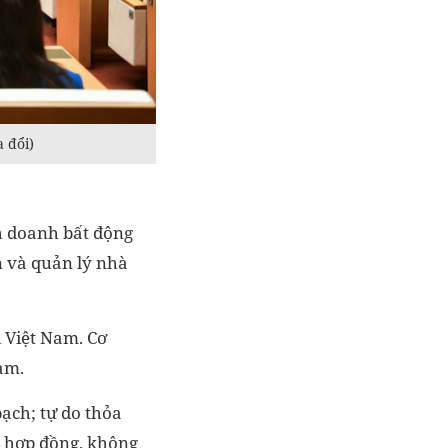
 đổi)
h doanh bất động
n và quản lý nhà
i Việt Nam. Cơ
am.
ạch; tự do thỏa
a hợp đồng, không