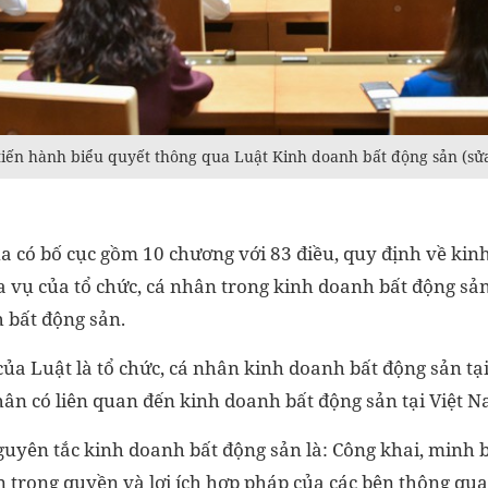
tiến hành biểu quyết thông qua Luật Kinh doanh bất động sản (sửa
a có bố cục gồm 10 chương với 83 điều, quy định về kin
a vụ của tổ chức, cá nhân trong kinh doanh bất động sả
 bất động sản.
ủa Luật là tổ chức, cá nhân kinh doanh bất động sản tạ
hân có liên quan đến kinh doanh bất động sản tại Việt N
guyên tắc kinh doanh bất động sản là: Công khai, minh b
ôn trọng quyền và lợi ích hợp pháp của các bên thông qu