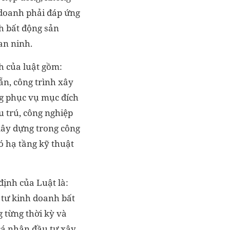
 doanh phải đáp ứng
h bất động sản
an ninh.
h của luật gồm:
ẵn, công trình xây
ng phục vụ mục đích
ưu trú, công nghiệp
xây dựng trong công
ó hạ tầng kỹ thuật
định của Luật là:
 tư kinh doanh bất
g từng thời kỳ và
cá nhân đầu tư xây