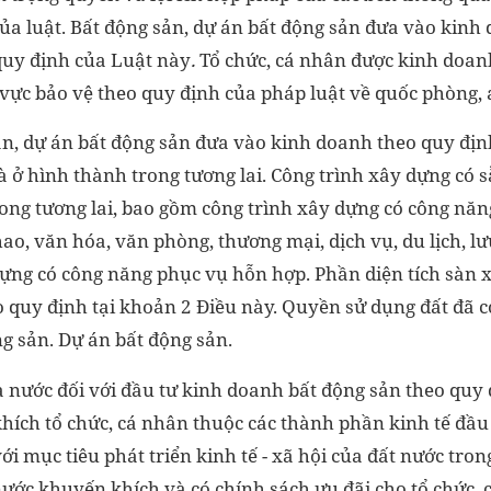
ủa luật. Bất động sản, dự án bất động sản đưa vào kinh
 quy định của Luật này
.
Tổ chức, cá nhân được kinh doan
vực bảo vệ theo quy định của pháp luật về quốc phòng, 
sản, dự án bất động sản đưa vào kinh doanh theo quy địn
 ở hình thành trong tương lai. Công trình xây dựng có s
ong tương lai, bao gồm công trình xây dựng có công nă
thao, văn hóa, văn phòng, thương mại, dịch vụ, du lịch, l
dựng có công năng phục vụ hỗn hợp. Phần diện tích sàn 
o quy định tại khoản 2 Điều này. Quyền sử dụng đất đã c
g sản. Dự án bất động sản.
 nước đối với đầu tư kinh doanh bất động sản theo quy 
ích tổ chức, cá nhân thuộc các thành phần kinh tế đầu
i mục tiêu phát triển kinh tế - xã hội của đất nước tron
nước khuyến khích và có chính sách ưu đãi cho tổ chức, 