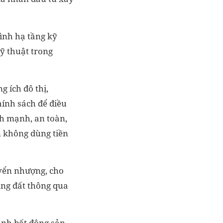
ình hạ tầng kỹ
ỹ thuật trong
 ích đô thị,
hính sách để điều
nh mạnh, an toàn,
n không dùng tiền
uyển nhượng, cho
ụng đất thông qua
anh bất động sản