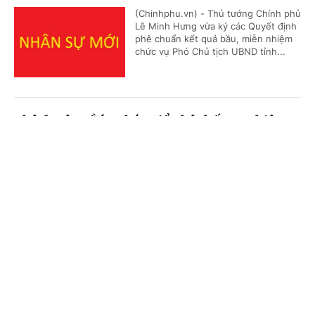
(Chinhphu.vn) - Thủ tướng Chính phủ
Lê Minh Hưng vừa ký các Quyết định
phê chuẩn kết quả bầu, miễn nhiệm
chức vụ Phó Chủ tịch UBND tỉnh...
Phê duyệt Đề án phát triển hệ thống nghiên
cứu, thử nghiệm trọng điểm cho công nghệ
Cổng TTĐT Chính phủ
English
中文
chiến lược
Trang chủ
Media
Tin nóng
Thông tin
(Chinhphu.vn) - Phó Thủ tướng Chính
phủ Hồ Quốc Dũng vừa ký Quyết
định số 1483/QĐ-TTg ngày 04/8/2026
của Thủ tướng Chính phủ phê...
Chuyên mục
CHÍNH TRỊ
KINH TẾ
Kiện toàn nhân sự Ủy ban Quốc gia về người
cao tuổi
VĂN HÓA
XÃ HỘI