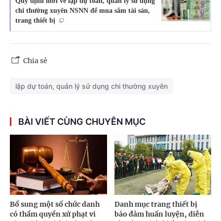
Quy định mới về lập dự toán, quản lý sử dụng
chi thường xuyên NSNN để mua sắm tài sản,
trang thiết bị
Chia sẻ
lập dự toán, quản lý sử dụng chi thường xuyên
BÀI VIẾT CÙNG CHUYÊN MỤC
Bổ sung một số chức danh
Danh mục trang thiết bị
có thẩm quyền xử phạt vi
bảo đảm huấn luyện, diễn