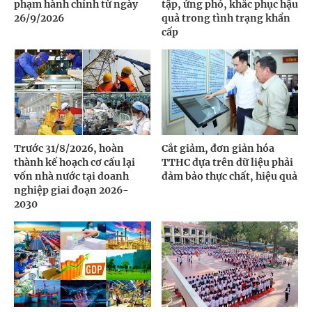
phạm hành chính từ ngày
tập, ứng phó, khắc phục hậu
26/9/2026
quả trong tình trạng khẩn
cấp
Trước 31/8/2026, hoàn
Cắt giảm, đơn giản hóa
thành kế hoạch cơ cấu lại
TTHC dựa trên dữ liệu phải
vốn nhà nước tại doanh
đảm bảo thực chất, hiệu quả
nghiệp giai đoạn 2026-
2030