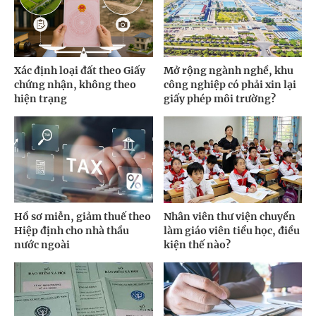
Xác định loại đất theo Giấy
Mở rộng ngành nghề, khu
chứng nhận, không theo
công nghiệp có phải xin lại
hiện trạng
giấy phép môi trường?
Hồ sơ miễn, giảm thuế theo
Nhân viên thư viện chuyển
Hiệp định cho nhà thầu
làm giáo viên tiểu học, điều
nước ngoài
kiện thế nào?