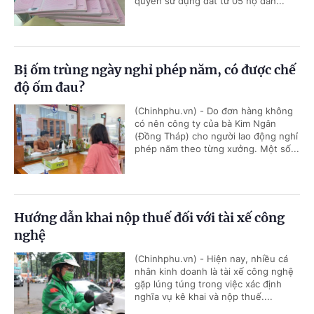
quyền sử dụng đất từ 05 hộ dân...
Bị ốm trùng ngày nghỉ phép năm, có được chế
độ ốm đau?
(Chinhphu.vn) - Do đơn hàng không
có nên công ty của bà Kim Ngân
(Đồng Tháp) cho người lao động nghỉ
phép năm theo từng xưởng. Một số...
Hướng dẫn khai nộp thuế đối với tài xế công
nghệ
(Chinhphu.vn) - Hiện nay, nhiều cá
nhân kinh doanh là tài xế công nghệ
gặp lúng túng trong việc xác định
nghĩa vụ kê khai và nộp thuế....