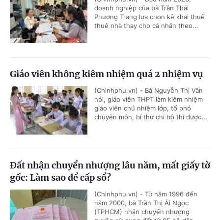
doanh nghiệp của bà Trần Thái
Phương Trang lựa chọn kê khai thuế
thuê nhà thay cho cá nhân theo...
Giáo viên không kiêm nhiệm quá 2 nhiệm vụ
(Chinhphu.vn) - Bà Nguyễn Thị Vân
hỏi, giáo viên THPT làm kiêm nhiệm
giáo viên chủ nhiệm lớp, tổ phó
chuyên môn, bí thư chi bộ thì được...
Đất nhận chuyển nhượng lâu năm, mất giấy tờ
gốc: Làm sao để cấp sổ?
(Chinhphu.vn) - Từ năm 1996 đến
năm 2000, bà Trần Thị Ái Ngọc
(TPHCM) nhận chuyển nhượng