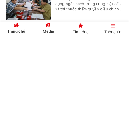
dụng ngân sách trong cùng một cấp
xã thì thuộc thẩm quyền điều chỉnh...
Trang chủ
Media
Tin nóng
Thông tin
Thủ tục cấp lại Giấy chứng nhận đăng ký
nghĩa vụ quân sự
Cổng TTĐT Chính phủ
English
中文
(Chinhphu.vn) - Trước đây, ông Khuất
Hữu Khánh (Hà Nội) đã hoàn thành
thủ tục đăng ký nghĩa vụ quân sự lần
đầu và được cấp Giấy chứng nhận...
Chuyên mục
Dự án có rừng, chuyển mục đích trước hay thu
CHÍNH TRỊ
KINH TẾ
hồi trước?
VĂN HÓA
XÃ HỘI
(Chinhphu.vn) - Công ty của Hoàng
Khánh Hưng (Quảng Ngãi) đang thực
KHOA GIÁO
QUỐC TẾ
hiện dự án khu đô thị mới thuộc