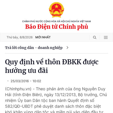
CHÍNH PHỦ NƯỚC CỘNG HÒA XÃ HỘI CHỦ NGHĨA VIỆT NAM
Báo Điện tử Chính phủ
Thứ bảy,
8/8/2026
MỚI NHẤT
Trả lời công dân - doanh nghiệp
Quy định về thôn ĐBKK được
hưởng ưu đãi
25/03/2016
10:02
(Chinhphu.vn) - Theo phản ánh của ông Nguyễn Duy
Hải (tỉnh Điện Biên), ngày 13/12/2013, Bộ trưởng, Chủ
nhiệm Ủy ban Dân tộc ban hành Quyết định số
582/QĐ-UBDT phê duyệt danh sách thôn đặc biệt
khó khăn vùng dân tộc và miền núi vào diện đầu tư