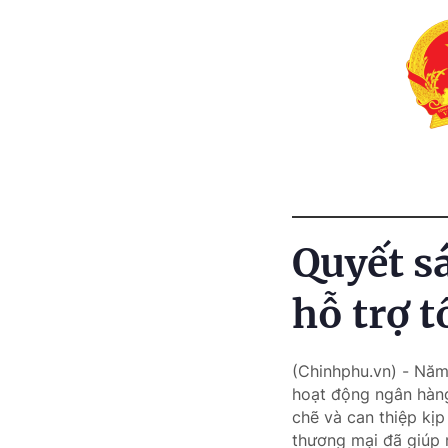
Quyết s
hỗ trợ t
(Chinhphu.vn) - Năm
hoạt động ngân hàng
chẽ và can thiệp kị
thương mại đã giúp n