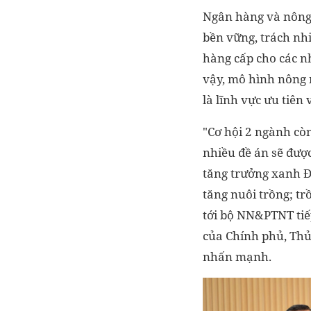
Ngân hàng và nông 
bền vững, trách nh
hàng cấp cho các nh
vậy, mô hình nông n
là lĩnh vực ưu tiên 
"Cơ hội 2 ngành cò
nhiều đề án sẽ được
tăng trưởng xanh Đ
tăng nuôi trồng; tr
tới bộ NN&PTNT tiế
của Chính phủ, Thủ
nhấn mạnh.