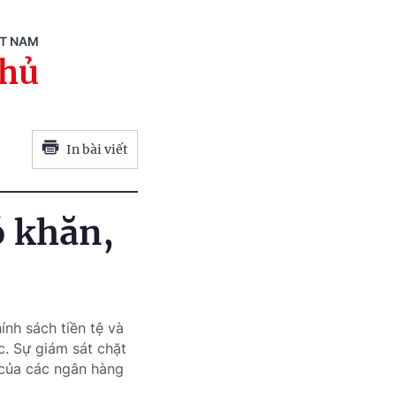
ỆT NAM
phủ
In bài viết
ó khăn,
nh sách tiền tệ và
. Sự giám sát chặt
 của các ngân hàng