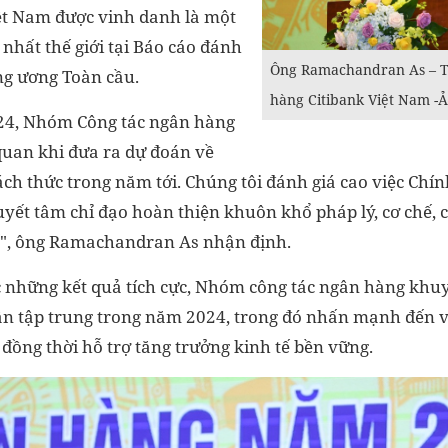
t Nam được vinh danh là một
t nhất thế giới tại Báo cáo đánh
Ông Ramachandran As – T
ng ương Toàn cầu.
hàng Citibank Việt Nam -
24, Nhóm Công tác ngân hàng
 quan khi đưa ra dự đoán về
ách thức trong năm tới. Chúng tôi đánh giá cao việc Ch
quyết tâm chỉ đạo hoàn thiện khuôn khổ pháp lý, cơ chế,
tế", ông Ramachandran As nhận định.
ợc những kết quả tích cực, Nhóm công tác ngân hàng khu
ần tập trung trong năm 2024, trong đó nhấn mạnh đến v
đồng thời hỗ trợ tăng trưởng kinh tế bền vững.