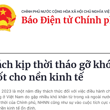
CHÍNH PHỦ NƯỚC CỘNG HÒA XÃ HỘI CHỦ NGHĨA VI
Báo Điện tử Chính 
ách kịp thời tháo gỡ kh
ốt cho nền kinh tế
 2023 là một năm đầy thách thức đối với việc điều hành chí
 ở Việt Nam do gặp nhiều khó khăn từ trong và ngoài nước
p thời của Chính phủ, NHNN cũng như sự vào cuộc tích cực
ền kinh tế ổn định.