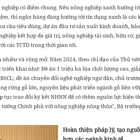
nghiệp có điểm chung. Nếu nông nghiệp xanh hướng tới 
iệm, thì ngân hàng đang hướng tới tín dụng xanh là cá
u cầu tiêu dùng, dự án đầu tư sản xuất kinh doanh, bảo 
ghiệp kết hợp đa giá trị, nông nghiệp tái sinh, hữu cơ, 
với các TCTD trong thời gian tới.
n nhiều và rộng mở. Năm 2024, theo chỉ đạo của Thủ tư
 triển khai như: Đề án 1 triệu ha lúa chất lượng cao, giả
BSCL; đề án chuyển đổi nghề nghiệp ngư dân, chủ trươn
ồng rừng gỗ lớn, nguyên liệu phát triển ngành gỗ bền vữn
p tục trao đổi ký kết NHNN để có thêm nguồn lực hiện t
 tướng Chính phủ với nông nghiệp nông thôn", Bộ trưở
Hoàn
thiện pháp lý, tạo nguồ
hơn các ngành kinh tế