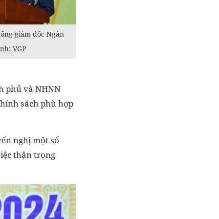
ổng giám đốc Ngân
Ảnh: VGP
ính phủ và NHNN
 chính sách phù hợp
yến nghị một số
iệc thận trọng