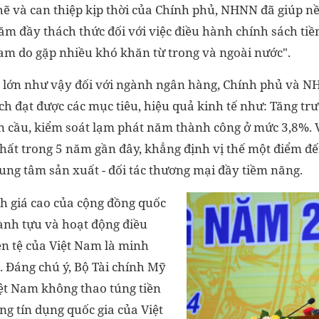
hẽ và can thiệp kịp thời của Chính phủ, NHNN đã giúp nề
m đầy thách thức đối với việc điều hành chính sách tiề
am do gặp nhiều khó khăn từ trong và ngoài nước".
 lớn như vậy đối với ngành ngân hàng, Chính phủ và 
ch đạt được các mục tiêu, hiệu quả kinh tế như: Tăng tr
n cầu, kiểm soát lạm phát năm thành công ở mức 3,8%. 
nhất trong 5 năm gần đây, khẳng định vị thế một điểm đ
ung tâm sản xuất - đối tác thương mại đầy tiềm năng.
nh giá cao của cộng đồng quốc
hành tựu và hoạt động điều
ền tệ của Việt Nam là minh
. Đáng chú ý, Bộ Tài chính Mỹ
iệt Nam không thao túng tiền
ng tín dụng quốc gia của Việt