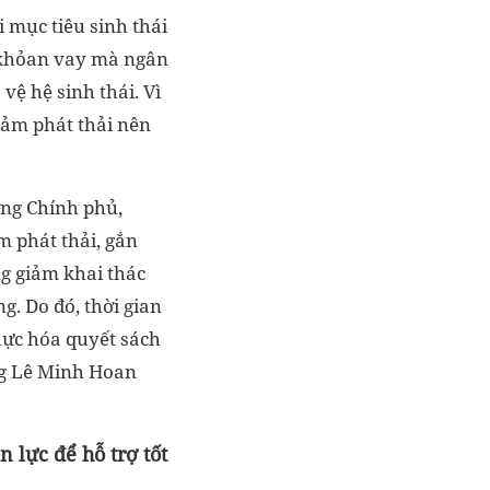
mục tiêu sinh thái
c khỏan vay mà ngân
vệ hệ sinh thái. Vì
giảm phát thải nên
ớng Chính phủ,
m phát thải, gắn
g giảm khai thác
g. Do đó, thời gian
hực hóa quyết sách
ng Lê Minh Hoan
n lực để hỗ trợ tốt