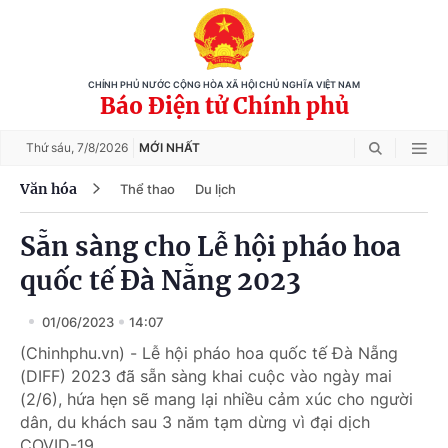
CHÍNH PHỦ NƯỚC CỘNG HÒA XÃ HỘI CHỦ NGHĨA VIỆT NAM
Báo Điện tử Chính phủ
Thứ sáu,
7/8/2026
MỚI NHẤT
Văn hóa
Thể thao
Du lịch
Sẵn sàng cho Lễ hội pháo hoa
quốc tế Đà Nẵng 2023
01/06/2023
14:07
(Chinhphu.vn) - Lễ hội pháo hoa quốc tế Đà Nẵng
(DIFF) 2023 đã sẵn sàng khai cuộc vào ngày mai
(2/6), hứa hẹn sẽ mang lại nhiều cảm xúc cho người
dân, du khách sau 3 năm tạm dừng vì đại dịch
COVID-19.