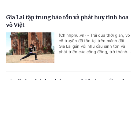
Gia Lai tập trung bảo tồn và phát huy tinh hoa
võ Việt
(Chinhphu.vn) - Trải qua thời gian, võ
cổ truyền đã tồn tại trên mảnh đất
Gia Lai gắn với nhu cầu sinh tồn và
phát triển của cộng đồng, trở thành...
Gia đình trí thức cách mạng hiến ba tuổi xuân
cho Tổ quốc
Cổng TTĐT Chính phủ
English
中文
(Chinhphu.vn) - Lịch sử vệ quốc vĩ
đại của dân tộc Việt Nam được viết
Trang chủ
Media
Tin nóng
Thông tin
nên bởi xương máu và tinh thần kiên
trung của biết bao thế hệ, trong đó...
Chuyên mục