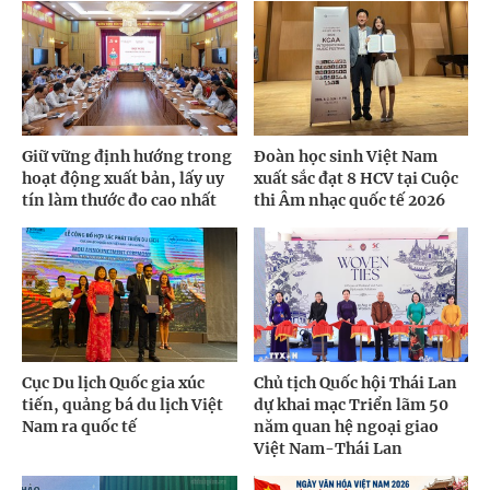
Giữ vững định hướng trong
Đoàn học sinh Việt Nam
hoạt động xuất bản, lấy uy
xuất sắc đạt 8 HCV tại Cuộc
tín làm thước đo cao nhất
thi Âm nhạc quốc tế 2026
Cục Du lịch Quốc gia xúc
Chủ tịch Quốc hội Thái Lan
tiến, quảng bá du lịch Việt
dự khai mạc Triển lãm 50
Nam ra quốc tế
năm quan hệ ngoại giao
Việt Nam-Thái Lan