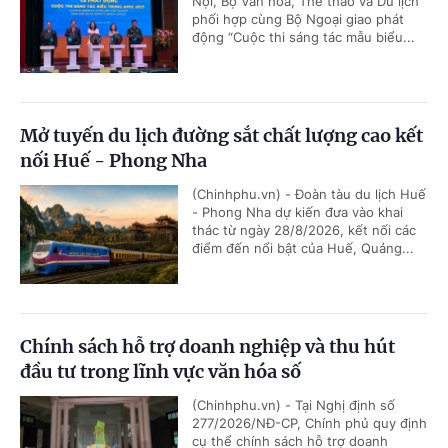
Nội, Bộ Văn hóa, Thể thao và Du lịch
phối hợp cùng Bộ Ngoại giao phát
động “Cuộc thi sáng tác mẫu biểu...
Mở tuyến du lịch đường sắt chất lượng cao kết
nối Huế - Phong Nha
(Chinhphu.vn) - Đoàn tàu du lịch Huế
- Phong Nha dự kiến đưa vào khai
thác từ ngày 28/8/2026, kết nối các
điểm đến nổi bật của Huế, Quảng...
Chính sách hỗ trợ doanh nghiệp và thu hút
đầu tư trong lĩnh vực văn hóa số
(Chinhphu.vn) - Tại Nghị định số
277/2026/NĐ-CP, Chính phủ quy định
cụ thể chính sách hỗ trợ doanh