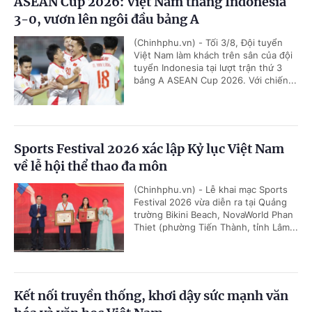
ASEAN Cup 2026: Việt Nam thắng Indonesia
3-0, vươn lên ngôi đầu bảng A
(Chinhphu.vn) - Tối 3/8, Đội tuyển
Việt Nam làm khách trên sân của đội
tuyển Indonesia tại lượt trận thứ 3
bảng A ASEAN Cup 2026. Với chiến...
Sports Festival 2026 xác lập Kỷ lục Việt Nam
về lễ hội thể thao đa môn
(Chinhphu.vn) - Lễ khai mạc Sports
Festival 2026 vừa diễn ra tại Quảng
trường Bikini Beach, NovaWorld Phan
Thiet (phường Tiến Thành, tỉnh Lâm...
Kết nối truyền thống, khơi dậy sức mạnh văn