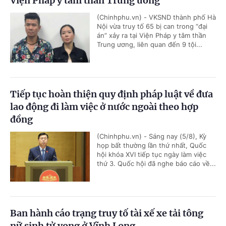
Viện Pháp y tâm thần Trung ương
(Chinhphu.vn) - VKSND thành phố Hà
Nội vừa truy tố 65 bị can trong “đại
án” xảy ra tại Viện Pháp y tâm thần
Trung ương, liên quan đến 9 tội...
Tiếp tục hoàn thiện quy định pháp luật về đưa
lao động đi làm việc ở nước ngoài theo hợp
đồng
(Chinhphu.vn) - Sáng nay (5/8), Kỳ
họp bất thường lần thứ nhất, Quốc
hội khóa XVI tiếp tục ngày làm việc
thứ 3. Quốc hội đã nghe báo cáo về...
Ban hành cáo trạng truy tố tài xế xe tải tông
nữ sinh tử vong ở Vĩnh Long