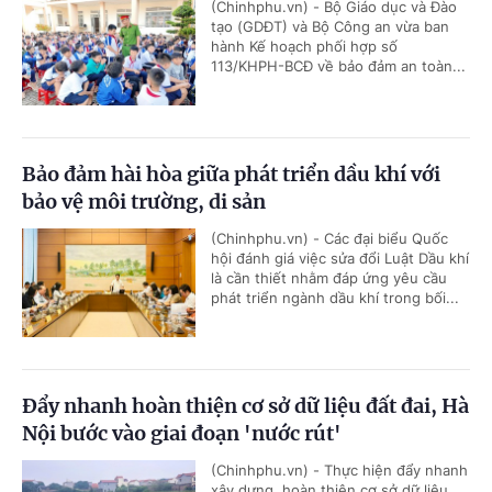
(Chinhphu.vn) - Bộ Giáo dục và Đào
tạo (GDĐT) và Bộ Công an vừa ban
hành Kế hoạch phối hợp số
113/KHPH-BCĐ về bảo đảm an toàn...
Bảo đảm hài hòa giữa phát triển dầu khí với
bảo vệ môi trường, di sản
(Chinhphu.vn) - Các đại biểu Quốc
hội đánh giá việc sửa đổi Luật Dầu khí
là cần thiết nhằm đáp ứng yêu cầu
phát triển ngành dầu khí trong bối...
Đẩy nhanh hoàn thiện cơ sở dữ liệu đất đai, Hà
Nội bước vào giai đoạn 'nước rút'
(Chinhphu.vn) - Thực hiện đẩy nhanh
xây dựng, hoàn thiện cơ sở dữ liệu