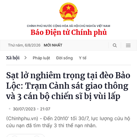
CHÍNH PHỦ NƯỚC CỘNG HÒA XÃ HỘI CHỦ NGHĨA VIỆT NAM
Báo Điện tử Chính phủ
Thứ năm,
6/8/2026
MỚI NHẤT
Xã hội
Pháp luật
Đời sống
Y tế
Sạt lở nghiêm trọng tại đèo Bảo
Lộc: Trạm Cảnh sát giao thông
và 3 cán bộ chiến sĩ bị vùi lấp
30/07/2023
21:07
(Chinhphu.vn) - Đến 20h10' tối 30/7, lực lượng cứu hộ
cứu nạn đã tìm thấy 3 thi thể nạn nhân.