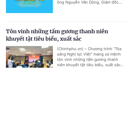
ông Nguyễn Văn Dũng, Giám đốc...
Tôn vinh những tấm gương thanh niên
khuyết tật tiêu biểu, xuất sắc
(Chinhphu.vn) – Chương trình “Tỏa
sáng Nghị lực Việt” mang sứ mệnh
tôn vinh những tấm gương thanh
niên khuyết tật tiêu biểu, xuất sắc...
Cổng TTĐT Chính phủ
English
中文
Áp thấp nhiệt đới vào Biển Đông, tác động
Trang chủ
Media
Tin nóng
Thông tin
mạnh đến vùng biển phía Đông Nam
(Chinhphu.vn) - Chiều nay (4/8),
vùng áp thấp trên vùng biển phía
Chuyên mục
Đông Nam khu vực Bắc Biển Đông đã
mạnh lên thành áp thấp nhiệt đới....