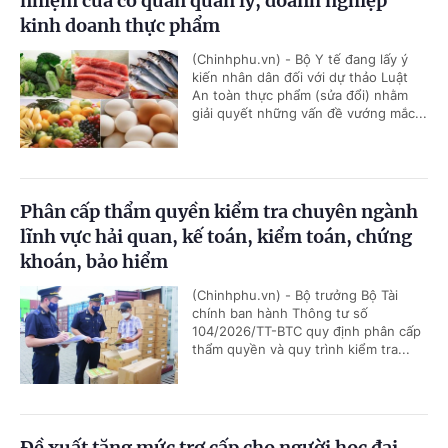
nhiệm của cơ quan quản lý, doanh nghiệp
kinh doanh thực phẩm
(Chinhphu.vn) - Bộ Y tế đang lấy ý
kiến nhân dân đối với dự thảo Luật
An toàn thực phẩm (sửa đổi) nhằm
giải quyết những vấn đề vướng mắc...
Phân cấp thẩm quyền kiểm tra chuyên ngành
lĩnh vực hải quan, kế toán, kiểm toán, chứng
khoán, bảo hiểm
(Chinhphu.vn) - Bộ trưởng Bộ Tài
chính ban hành Thông tư số
104/2026/TT-BTC quy định phân cấp
thẩm quyền và quy trình kiểm tra...
Đề xuất tăng mức trợ cấp cho người học đại