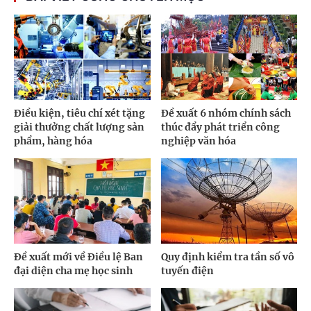
Điều kiện, tiêu chí xét tặng
Đề xuất 6 nhóm chính sách
giải thưởng chất lượng sản
thúc đẩy phát triển công
phẩm, hàng hóa
nghiệp văn hóa
Đề xuất mới về Điều lệ Ban
Quy định kiểm tra tần số vô
đại diện cha mẹ học sinh
tuyến điện