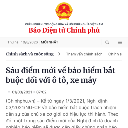
CHÍNH PHỦ NƯỚC CỘNG HÒA XÃ HỘI CHỦ NGHĨA VIỆT NAM
Báo Điện tử Chính phủ
Thứ hai,
10/8/2026
MỚI NHẤT
Chính sách và cuộc sống
Tham vấn chính sách
Chính sách
Sáu điểm mới về bảo hiểm bắt
buộc đối với ô tô, xe máy
01/03/2021
07:02
(Chinhphu.vn) – Kể từ ngày 1/3/2021, Nghị định
03/2021/NĐ-CP về bảo hiểm bắt buộc trách nhiệm
dân sự của chủ xe cơ giới có hiệu lực thi hành. Theo
đó, một trong sáu điểm mới của Nghị định là doanh
nghiệp bảo hiểm sẽ được cấp giấy chứng nhận bảo