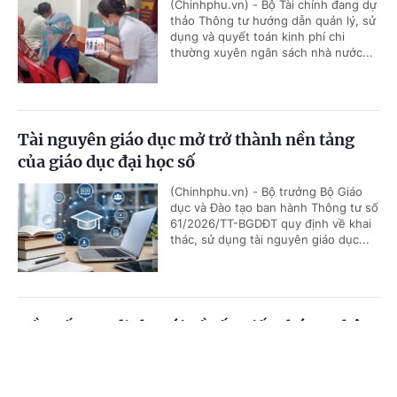
(Chinhphu.vn) - Bộ Tài chính đang dự
thảo Thông tư hướng dẫn quản lý, sử
dụng và quyết toán kinh phí chi
thường xuyên ngân sách nhà nước...
Tài nguyên giáo dục mở trở thành nền tảng
của giáo dục đại học số
(Chinhphu.vn) - Bộ trưởng Bộ Giáo
dục và Đào tạo ban hành Thông tư số
61/2026/TT-BGDĐT quy định về khai
thác, sử dụng tài nguyên giáo dục...
Đề xuất quy định mới về cấp Giấy chứng nhận
đủ điều kiện kinh doanh dịch vụ thẩm định
Cổng TTĐT Chính phủ
English
中文
giá
Trang chủ
Media