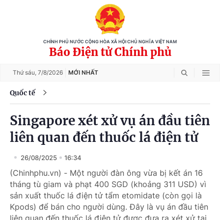
CHÍNH PHỦ NƯỚC CỘNG HÒA XÃ HỘI CHỦ NGHĨA VIỆT NAM
Báo Điện tử Chính phủ
Thứ sáu,
7/8/2026
MỚI NHẤT
Quốc tế
Singapore xét xử vụ án đầu tiên
liên quan đến thuốc lá điện tử
26/08/2025
16:34
(Chinhphu.vn) - Một người đàn ông vừa bị kết án 16
tháng tù giam và phạt 400 SGD (khoảng 311 USD) vì
sản xuất thuốc lá điện tử tẩm etomidate (còn gọi là
Kpods) để bán cho người dùng. Đây là vụ án đầu tiên
liên quan đến thuốc lá điện tử được đưa ra xét xử tại