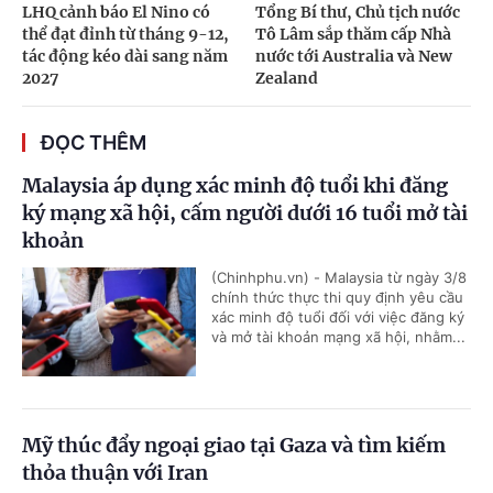
LHQ cảnh báo El Nino có
Tổng Bí thư, Chủ tịch nước
thể đạt đỉnh từ tháng 9-12,
Tô Lâm sắp thăm cấp Nhà
tác động kéo dài sang năm
nước tới Australia và New
2027
Zealand
ĐỌC THÊM
Malaysia áp dụng xác minh độ tuổi khi đăng
ký mạng xã hội, cấm người dưới 16 tuổi mở tài
khoản
(Chinhphu.vn) - Malaysia từ ngày 3/8
chính thức thực thi quy định yêu cầu
xác minh độ tuổi đối với việc đăng ký
và mở tài khoản mạng xã hội, nhằm...
Mỹ thúc đẩy ngoại giao tại Gaza và tìm kiếm
thỏa thuận với Iran