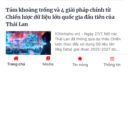
Tám khoảng trống và 4 giải pháp chính từ
Chiến lược dữ liệu lớn quốc gia đầu tiên của
Thái Lan
(Chinhphu.vn) - Ngày 27/7, Nội các
Thái Lan đã thông qua dự thảo Chiến
lược thúc đẩy sử dụng Dữ liệu lớn
(Big Data) giai đoạn 2025-2027 do...
Trang chủ
Media
Tin nóng
Thông tin
Mỹ lạc quan về triển vọng đàm phán với Iran,
Cổng TTĐT Chính phủ
English
中文
nhưng để ngỏ khả năng nối lại không kích
(Chinhphu.vn) - Tổng thống Mỹ
Donald Trump ngày 27/7 bày tỏ lạc
quan về triển vọng đàm phán với Iran
trong bối cảnh hai bên đã bước...
Chuyên mục