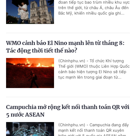
đoan tiếp tục bao trùm nhiều khu vực
trên thế giới, từ châu Á, châu Âu đến
Bắc Mỹ, khiến nhiều quốc gia ghi...
WMO cảnh báo El Nino mạnh lên từ tháng 8:
Tác động thời tiết thế nào?
(Chinhphu.vn) - Tổ chức Khí tượng
Thế giới (WMO) thuộc Liên Hợp Quốc
cảnh báo hiện tượng El Nino sẽ tiếp
tục mạnh lên trong giai đoạn từ...
Campuchia mở rộng kết nối thanh toán QR với
5 nước ASEAN
(Chinhphu.vn) - Campuchia đang đẩy
mạnh kết nối thanh toán QR xuyên
biên giới với 5 quốc gia ASEAN gồm