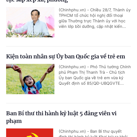
(Chinhphu.vn) - Chiều 28/7, Thành ủy
TPHCM tổ chức hội nghị đối thoại
giữa Thường trực Thành ủy với học
viên lớp bồi dưỡng, cập nhật kiến...
Kiện toàn nhân sự Ủy ban Quốc gia về trẻ em
(Chinhphu.vn) - Phó Thủ tướng Chính
phủ Phạm Thị Thanh Trà - Chủ tịch
Ủy ban Quốc gia về trẻ em vừa ký
Quyết định số 85/QĐ-UBQGVTE...
Ban Bí thư thi hành kỷ luật 5 đảng viên vi
phạm
(Chinhphu.vn) - Ban Bí thư quyết
định thi hành kỷ luật Khai trừ ra khỏi