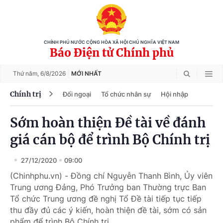
CHÍNH PHỦ NƯỚC CỘNG HÒA XÃ HỘI CHỦ NGHĨA VIỆT NAM
Báo Điện tử Chính phủ
Thứ năm,
6/8/2026
MỚI NHẤT
Chính trị
Đối ngoại
Tổ chức nhân sự
Hội nhập
Sớm hoàn thiện Đề tài về đánh
giá cán bộ để trình Bộ Chính trị
27/12/2020
09:00
(Chinhphu.vn) - Đồng chí Nguyễn Thanh Bình, Ủy viên
Trung ương Đảng, Phó Trưởng ban Thường trực Ban
Tổ chức Trung ương đề nghị Tổ Đề tài tiếp tục tiếp
thu đầy đủ các ý kiến, hoàn thiện đề tài, sớm có sản
phẩm để trình Bộ Chính trị.