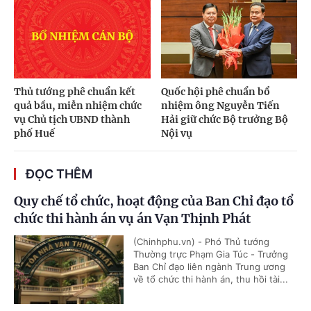
Thủ tướng phê chuẩn kết
Quốc hội phê chuẩn bổ
quả bầu, miễn nhiệm chức
nhiệm ông Nguyễn Tiến
vụ Chủ tịch UBND thành
Hải giữ chức Bộ trưởng Bộ
phố Huế
Nội vụ
ĐỌC THÊM
Quy chế tổ chức, hoạt động của Ban Chỉ đạo tổ
chức thi hành án vụ án Vạn Thịnh Phát
(Chinhphu.vn) - Phó Thủ tướng
Thường trực Phạm Gia Túc - Trưởng
Ban Chỉ đạo liên ngành Trung ương
về tổ chức thi hành án, thu hồi tài...