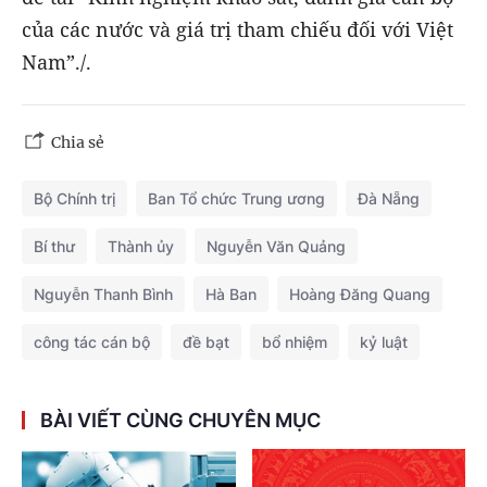
của các nước và giá trị tham chiếu đối với Việt
Nam”./.
Chia sẻ
Bộ Chính trị
Ban Tổ chức Trung ương
Đà Nẵng
Bí thư
Thành ủy
Nguyễn Văn Quảng
Nguyễn Thanh Bình
Hà Ban
Hoàng Đăng Quang
công tác cán bộ
đề bạt
bổ nhiệm
kỷ luật
BÀI VIẾT CÙNG CHUYÊN MỤC