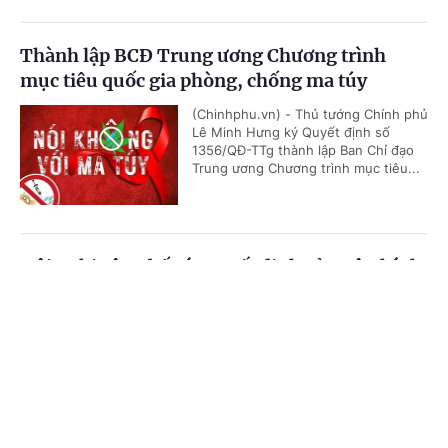
Thành lập BCĐ Trung ương Chương trình
mục tiêu quốc gia phòng, chống ma túy
(Chinhphu.vn) - Thủ tướng Chính phủ
Lê Minh Hưng ký Quyết định số
1356/QĐ-TTg thành lập Ban Chỉ đạo
Trung ương Chương trình mục tiêu...
Hội nghị công bố các quyết định của Bộ Chính
trị, Ban Bí thư về công tác cán bộ
Cổng TTĐT Chính phủ
English
中文
(Chinhphu.vn) - Sáng 23/7, tại Trụ sở
Trung ương Đảng, Ủy viên Bộ Chính
Trang chủ
Media
Tin nóng
Thông tin
trị, Thường trực Ban Bí thư Trần Cẩm
Tú chủ trì Hội nghị công bố các...
Chuyên mục