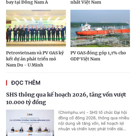
bay tại Đông Nam Á
nhất Việt Nam
Petrovietnam và PV GAS ký
PV GAS đóng góp 1,1% cho
kết dự án phát triển mỏ
GDP Việt Nam
Nam Du - U Minh
ĐỌC THÊM
SHS thông qua kế hoạch 2026, tăng vốn vượt
10.000 tỷ đồng
(Chinhphu.vn) - SHS tổ chức Đại hội
đồng cổ đông 2026, thông qua nhiều
nội dung về tăng vốn, kế hoạch lợi
nhuận và chiến lược phát triển dài...