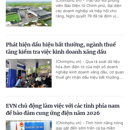
(Chinhphu.vn) - Trao đổi với phóng
viên Báo Điện tử Chính phủ, đại diện
các doanh nghiệp và hiệp hội cho
rằng, Nghị quyết 79 đã tái định vị...
Phát hiện dấu hiệu bất thường, ngành thuế
tăng kiểm tra việc kinh doanh xăng dầu
(Chinhphu.vn) - Qua rà soát dữ liệu
hóa đơn điện tử của một số doanh
nghiệp kinh doanh xăng dầu, cơ quan
thuế ghi nhận dấu hiệu bất thường...
EVN chủ động làm việc với các tỉnh phía nam
để bảo đảm cung ứng điện năm 2026
(Chinhphu.vn) - Tình hình nắng nóng
gay gắt đến sớm trên cả ba miền