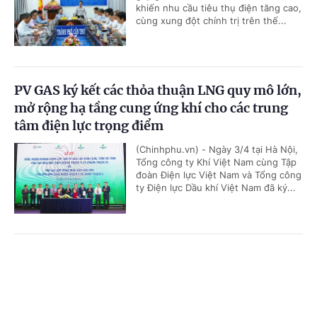
khiến nhu cầu tiêu thụ điện tăng cao,
cùng xung đột chính trị trên thế...
PV GAS ký kết các thỏa thuận LNG quy mô lớn,
mở rộng hạ tầng cung ứng khí cho các trung
tâm điện lực trọng điểm
(Chinhphu.vn) - Ngày 3/4 tại Hà Nội,
Tổng công ty Khí Việt Nam cùng Tập
đoàn Điện lực Việt Nam và Tổng công
ty Điện lực Dầu khí Việt Nam đã ký...
'Bón đúng, bón ít' – Triết lý làm nông nghiệp
Cổng TTĐT Chính phủ
English
中文
tử tế của một doanh nghiệp phân bón
Trang chủ
Media
Tin nóng
Thông tin
(Chinhphu.vn) - Gần 3 thập kỷ gắn
bó với ngành phân bón, ông Phạm