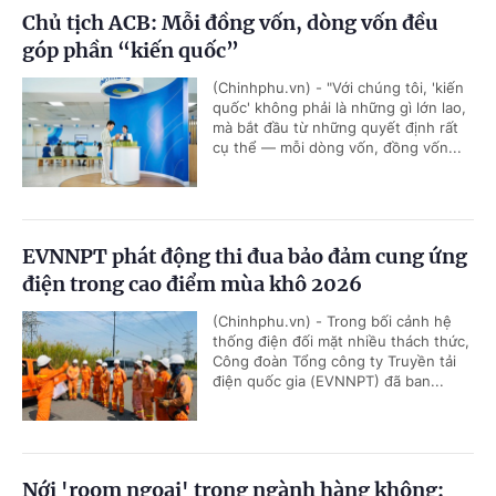
Chủ tịch ACB: Mỗi đồng vốn, dòng vốn đều
góp phần “kiến quốc”
(Chinhphu.vn) - "Với chúng tôi, 'kiến
quốc' không phải là những gì lớn lao,
mà bắt đầu từ những quyết định rất
cụ thể — mỗi dòng vốn, đồng vốn...
EVNNPT phát động thi đua bảo đảm cung ứng
điện trong cao điểm mùa khô 2026
(Chinhphu.vn) - Trong bối cảnh hệ
thống điện đối mặt nhiều thách thức,
Công đoàn Tổng công ty Truyền tải
điện quốc gia (EVNNPT) đã ban...
Nới 'room ngoại' trong ngành hàng không: