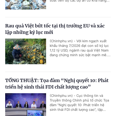
soát tiến độ các dự án có khả năng...
Rau quả Việt bứt tốc tại thị trường EU và xác
lập những kỷ lục mới
(Chinhphu.vn) - Với kim ngạch xuất
khẩu tháng 7/2026 đạt con số kỷ lục
1,12 tỷ USD, ngành rau quả Việt Nam
đang chứng minh sức bật mạnh mẽ....
TỔNG THUẬT: Tọa đàm “Nghị quyết 10: Phát
triển hệ sinh thái FDI chất lượng cao”
(Chinhphu.vn) - Cục thông tin và
Truyền thông Chính phủ tổ chức Tọa
đàm "Nghị quyết 10: Phát triển hệ
sinh thái FDI chất lượng cao", tập...