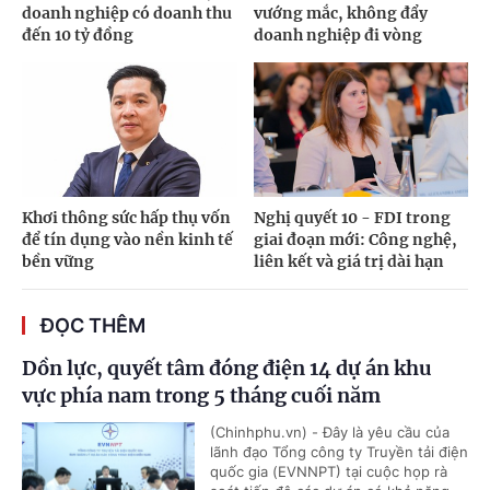
doanh nghiệp có doanh thu
vướng mắc, không đẩy
đến 10 tỷ đồng
doanh nghiệp đi vòng
Khơi thông sức hấp thụ vốn
Nghị quyết 10 - FDI trong
để tín dụng vào nền kinh tế
giai đoạn mới: Công nghệ,
bền vững
liên kết và giá trị dài hạn
ĐỌC THÊM
Dồn lực, quyết tâm đóng điện 14 dự án khu
vực phía nam trong 5 tháng cuối năm
(Chinhphu.vn) - Đây là yêu cầu của
lãnh đạo Tổng công ty Truyền tải điện
quốc gia (EVNNPT) tại cuộc họp rà