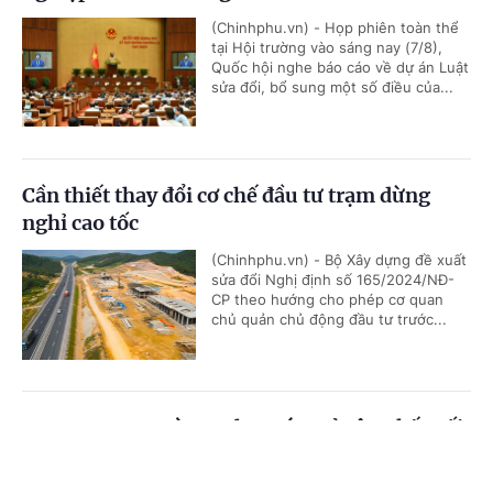
(Chinhphu.vn) - Họp phiên toàn thể
tại Hội trường vào sáng nay (7/8),
Quốc hội nghe báo cáo về dự án Luật
sửa đổi, bổ sung một số điều của...
Cần thiết thay đổi cơ chế đầu tư trạm dừng
nghỉ cao tốc
(Chinhphu.vn) - Bộ Xây dựng đề xuất
sửa đổi Nghị định số 165/2024/NĐ-
CP theo hướng cho phép cơ quan
chủ quản chủ động đầu tư trước...
FUTA Express và VET hợp tác mở rộng kết nối
logistics xuyên biên giới Việt Nam -
Cổng TTĐT Chính phủ
English
中文
Campuchia