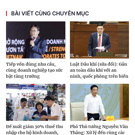
BÀI VIẾT CÙNG CHUYÊN MỤC
Tiếp vốn đúng nhu cầu,
Luật Dầu khí (sửa đổi): Gắn
cùng doanh nghiệp tạo sức
an toàn dầu khí với an
bật tăng trưởng
ninh, quốc phòng trên biển
Đề xuất giảm 30% thuế thu
Phó Thủ tướng Nguyễn Văn
nhập cho hộ kinh doanh,
Thắng: Xử lý đến cùng các