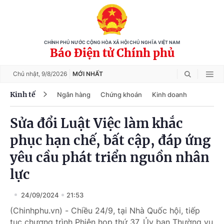
CHÍNH PHỦ NƯỚC CỘNG HÒA XÃ HỘI CHỦ NGHĨA VIỆT NAM
Báo Điện tử Chính phủ
Chủ nhật,
9/8/2026
MỚI NHẤT
Kinh tế
Ngân hàng
Chứng khoán
Kinh doanh
Sửa đổi Luật Việc làm khắc
phục hạn chế, bất cập, đáp ứng
yêu cầu phát triển nguồn nhân
lực
24/09/2024
21:53
(Chinhphu.vn) - Chiều 24/9, tại Nhà Quốc hội, tiếp
tục chương trình Phiên họp thứ 37, Ủy ban Thường vụ