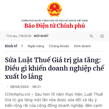
CHÍNH PHỦ NƯỚC CỘNG HÒA XÃ HỘI CHỦ NGHĨA VIỆT NAM
Báo Điện tử Chính phủ
Thứ sáu,
7/8/2026
MỚI NHẤT
Kinh tế
Ngân hàng
Chứng khoán
Kinh doanh
Sửa Luật Thuế Giá trị gia tăng:
Điều gì khiến doanh nghiệp chế
xuất lo lắng
08/04/2024
06:21
(Chinhphu.vn) – Sau hơn 15 năm thực hiện, Luật Thuế
Giá trị gia tăng một lần nữa được sửa đổi và lấy ý
kiến rộng rãi của cộng đồng doanh nghiệp. Bên cạnh