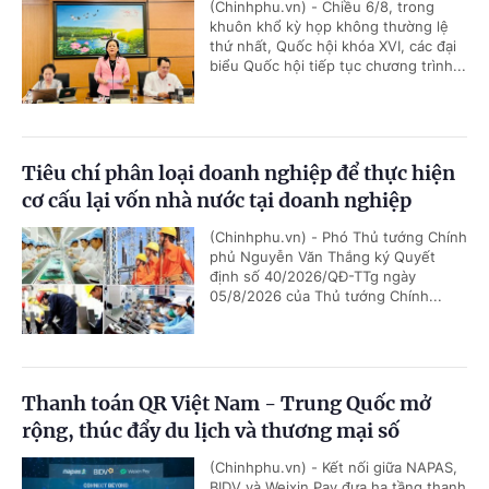
(Chinhphu.vn) - Chiều 6/8, trong
khuôn khổ kỳ họp không thường lệ
thứ nhất, Quốc hội khóa XVI, các đại
biểu Quốc hội tiếp tục chương trình...
Tiêu chí phân loại doanh nghiệp để thực hiện
cơ cấu lại vốn nhà nước tại doanh nghiệp
(Chinhphu.vn) - Phó Thủ tướng Chính
phủ Nguyễn Văn Thắng ký Quyết
định số 40/2026/QĐ-TTg ngày
05/8/2026 của Thủ tướng Chính...
Thanh toán QR Việt Nam - Trung Quốc mở
rộng, thúc đẩy du lịch và thương mại số
(Chinhphu.vn) - Kết nối giữa NAPAS,
BIDV và Weixin Pay đưa hạ tầng thanh