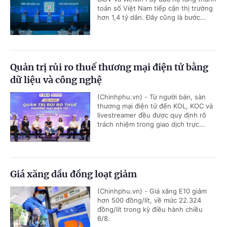
toán số Việt Nam tiếp cận thị trường
hơn 1,4 tỷ dân. Đây cũng là bước...
Quản trị rủi ro thuế thương mại điện tử bằng
dữ liệu và công nghệ
(Chinhphu.vn) - Từ người bán, sàn
thương mại điện tử đến KOL, KOC và
livestreamer đều được quy định rõ
trách nhiệm trong giao dịch trực...
Giá xăng dầu đồng loạt giảm
(Chinhphu.vn) - Giá xăng E10 giảm
hơn 500 đồng/lít, về mức 22.324
đồng/lít trong kỳ điều hành chiều
6/8.