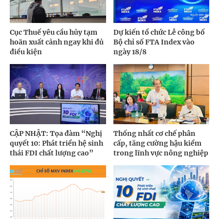
Cục Thuế yêu cầu hủy tạm
Dự kiến tổ chức Lễ công bố
hoãn xuất cảnh ngay khi đủ
Bộ chỉ số FTA Index vào
điều kiện
ngày 18/8
CẬP NHẬT: Tọa đàm “Nghị
Thống nhất cơ chế phân
quyết 10: Phát triển hệ sinh
cấp, tăng cường hậu kiểm
thái FDI chất lượng cao”
trong lĩnh vực nông nghiệp