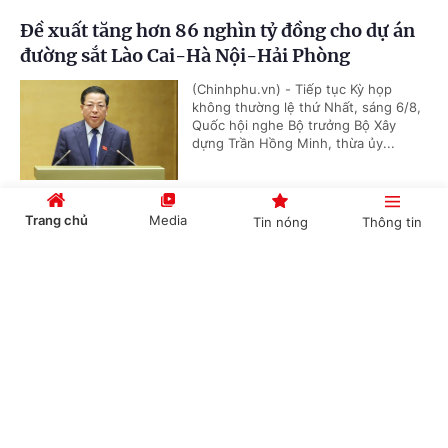
Đề xuất tăng hơn 86 nghìn tỷ đồng cho dự án
đường sắt Lào Cai-Hà Nội-Hải Phòng
(Chinhphu.vn) - Tiếp tục Kỳ họp
không thường lệ thứ Nhất, sáng 6/8,
Quốc hội nghe Bộ trưởng Bộ Xây
dựng Trần Hồng Minh, thừa ủy...
Trang chủ
Media
Tin nóng
Thông tin
Đề xuất cơ chế đặc thù đầu tư dự án đường
Vành đai 5-Vùng Thủ đô Hà Nội
Cổng TTĐT Chính phủ
English
中文
(Chinhphu.vn) - Tiếp tục chương
trình Kỳ họp không thường lệ thứ
Nhất, sáng 6/8, Quốc hội nghe Tờ
trình và Báo cáo thẩm tra dự án...
Chuyên mục