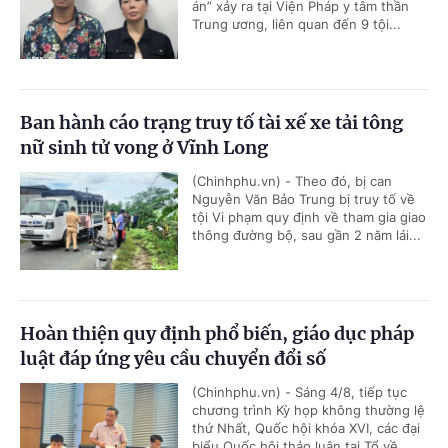
án” xảy ra tại Viện Pháp y tâm thần
Trung ương, liên quan đến 9 tội...
Ban hành cáo trạng truy tố tài xế xe tải tông
nữ sinh tử vong ở Vĩnh Long
(Chinhphu.vn) - Theo đó, bị can
Nguyễn Văn Bảo Trung bị truy tố về
tội Vi phạm quy định về tham gia giao
thông đường bộ, sau gần 2 năm lái...
Hoàn thiện quy định phổ biến, giáo dục pháp
luật đáp ứng yêu cầu chuyển đổi số
(Chinhphu.vn) - Sáng 4/8, tiếp tục
chương trình Kỳ họp không thường lệ
thứ Nhất, Quốc hội khóa XVI, các đại
biểu Quốc hội thảo luận tại Tổ về...