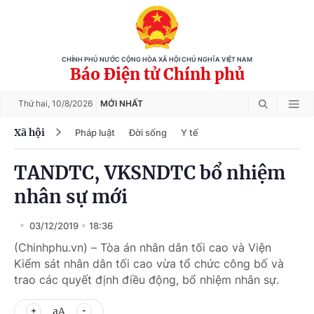
CHÍNH PHỦ NƯỚC CỘNG HÒA XÃ HỘI CHỦ NGHĨA VIỆT NAM
Báo Điện tử Chính phủ
Thứ hai,
10/8/2026
MỚI NHẤT
Xã hội
Pháp luật
Đời sống
Y tế
TANDTC, VKSNDTC bổ nhiệm
nhân sự mới
03/12/2019
18:36
(Chinhphu.vn) – Tòa án nhân dân tối cao và Viện
Kiểm sát nhân dân tối cao vừa tổ chức công bố và
trao các quyết định điều động, bổ nhiệm nhân sự.
aA