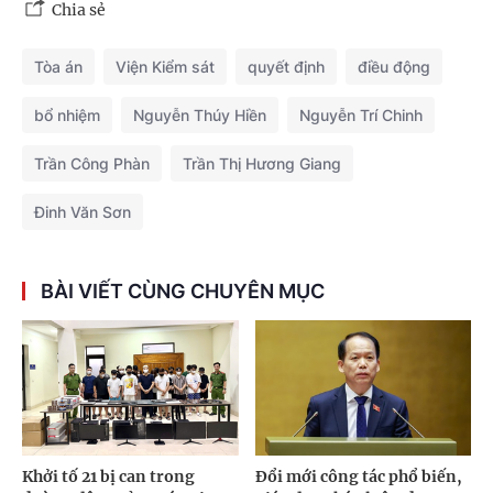
Chia sẻ
Tòa án
Viện Kiểm sát
quyết định
điều động
bổ nhiệm
Nguyễn Thúy Hiền
Nguyễn Trí Chinh
Trần Công Phàn
Trần Thị Hương Giang
Đinh Văn Sơn
BÀI VIẾT CÙNG CHUYÊN MỤC
Khởi tố 21 bị can trong
Đổi mới công tác phổ biến,