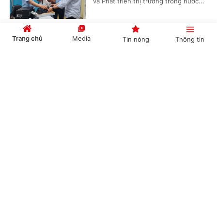
và Phát triển thị trường trong nước...
Trang chủ
Media
Tin nóng
Thông tin
Khởi tố, bắt tạm giam Chủ tịch Công ty phân
bón Hà Bắc
Cổng TTĐT Chính phủ
English
中文
(Chinhphu.vn) - Cơ quan Cảnh sát
điều tra Công an tỉnh Bắc Ninh đã ra
Quyết định khởi tố vụ án hình sự,
khởi tố bị can và bắt tạm giam đối...
Chuyên mục
Tạo nền tảng pháp lý mới nâng cao hiệu quả
CHÍNH TRỊ
KINH TẾ
thi hành án dân sự
VĂN HÓA
XÃ HỘI
(Chinhphu.vn) - Với nhiều đổi mới về
tổ chức bộ máy, thủ tục, chuyển đổi
KHOA GIÁO
QUỐC TẾ
số và cơ chế phối hợp, Luật Thi hành
án dân sự năm 2025 tạo nền tảng...
GÓP Ý HIẾN KẾ