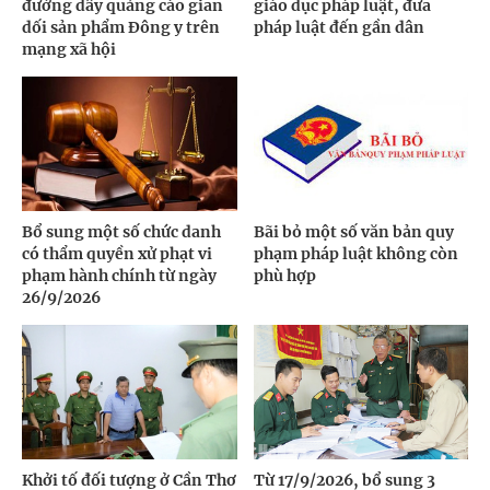
đường dây quảng cáo gian
giáo dục pháp luật, đưa
dối sản phẩm Đông y trên
pháp luật đến gần dân
mạng xã hội
Bổ sung một số chức danh
Bãi bỏ một số văn bản quy
có thẩm quyền xử phạt vi
phạm pháp luật không còn
phạm hành chính từ ngày
phù hợp
26/9/2026
Khởi tố đối tượng ở Cần Thơ
Từ 17/9/2026, bổ sung 3