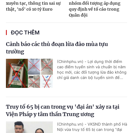
xuyên tạc, thông tin sai sự
nhóm đối tượng áp dụng
thật, 'nổ' có 10 tỷ Euro
quy định về tố cáo trong
Quân đội
ĐỌC THÊM
Cảnh báo các thủ đoạn lừa đảo mùa tựu
trường
(Chinhphu.vn) - Lợi dụng thời điểm
cao điểm tuyển sinh và chuẩn bị năm
học mới, các đối tượng lừa đảo không
chỉ giả danh cán bộ tuyển sinh để...
Truy tố 65 bị can trong vụ 'đại án' xảy ra tại
Viện Pháp y tâm thần Trung ương
(Chinhphu.vn) - VKSND thành phố Hà
Nội vừa truy tố 65 bị can trong “đại