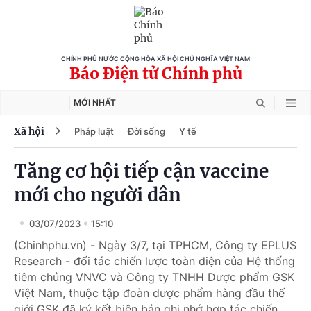
CHÍNH PHỦ NƯỚC CỘNG HÒA XÃ HỘI CHỦ NGHĨA VIỆT NAM
Báo Điện tử Chính phủ
MỚI NHẤT
Xã hội
Pháp luật
Đời sống
Y tế
Tăng cơ hội tiếp cận vaccine
mới cho người dân
03/07/2023
15:10
(Chinhphu.vn) - Ngày 3/7, tại TPHCM, Công ty EPLUS
Research - đối tác chiến lược toàn diện của Hệ thống
tiêm chủng VNVC và Công ty TNHH Dược phẩm GSK
Việt Nam, thuộc tập đoàn dược phẩm hàng đầu thế
giới GSK đã ký kết biên bản ghi nhớ hợp tác chiến