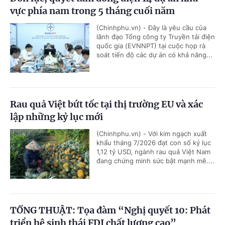
vực phía nam trong 5 tháng cuối năm
(Chinhphu.vn) - Đây là yêu cầu của
lãnh đạo Tổng công ty Truyền tải điện
quốc gia (EVNNPT) tại cuộc họp rà
soát tiến độ các dự án có khả năng...
Rau quả Việt bứt tốc tại thị trường EU và xác
lập những kỷ lục mới
(Chinhphu.vn) - Với kim ngạch xuất
khẩu tháng 7/2026 đạt con số kỷ lục
1,12 tỷ USD, ngành rau quả Việt Nam
đang chứng minh sức bật mạnh mẽ....
TỔNG THUẬT: Tọa đàm “Nghị quyết 10: Phát
triển hệ sinh thái FDI chất lượng cao”