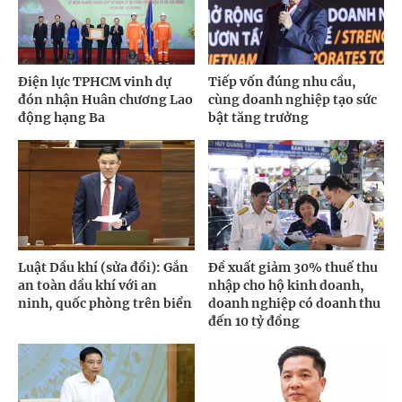
Điện lực TPHCM vinh dự
Tiếp vốn đúng nhu cầu,
đón nhận Huân chương Lao
cùng doanh nghiệp tạo sức
động hạng Ba
bật tăng trưởng
Luật Dầu khí (sửa đổi): Gắn
Đề xuất giảm 30% thuế thu
an toàn dầu khí với an
nhập cho hộ kinh doanh,
ninh, quốc phòng trên biển
doanh nghiệp có doanh thu
đến 10 tỷ đồng