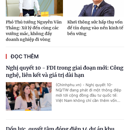
Phó Thủ tướng Nguyễn Văn
Khơi thông sức hấp thụ vốn
Thắng: Xử lý đến cùng các
để tín dụng vào nền kinh tế
vướng mắc, không đẩy
bền vững
doanh nghiệp đi vòng
ĐỌC THÊM
Nghị quyết 10 - FDI trong giai đoạn mới: Công
nghệ, liên kết và giá trị dài hạn
(Chinhphu.vn) - Nghị quyết 10-
NQ/TW đang phát đi một thông điệp
mới tới cộng đồng đầu tư quốc tế:
Việt Nam không chỉ cần thêm vốn...
Dồn lực, quyết tâm đóng điện 14 dự án khu