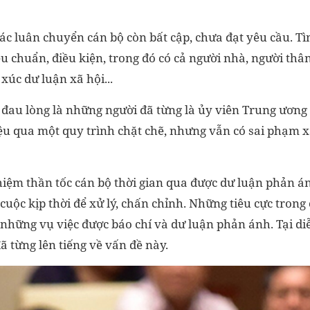
tác luân chuyển cán bộ còn bất cập, chưa đạt yêu cầu. T
u chuẩn, điều kiện, trong đó có cả người nhà, người thâ
xúc dư luận xã hội...
 đau lòng là những người đã từng là ủy viên Trung ương
ệu qua một quy trình chặt chẽ, nhưng vẫn có sai phạm x
hiệm thần tốc cán bộ thời gian qua được dư luận phản á
uộc kịp thời để xử lý, chấn chỉnh. Những tiêu cực trong 
 những vụ việc được báo chí và dư luận phản ánh. Tại di
 từng lên tiếng về vấn đề này.