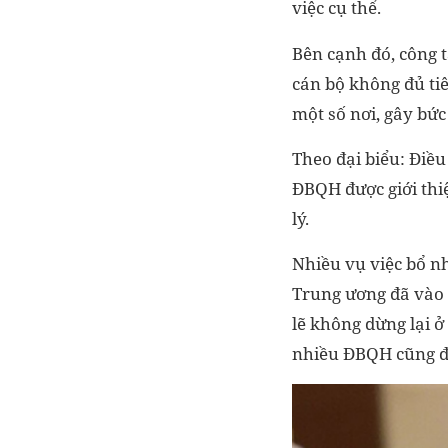
việc cụ thể.
Bên cạnh đó, công 
cán bộ không đủ tiê
một số nơi, gây bức 
Theo đại biểu: Điều
ĐBQH được giới thi
lý.
Nhiều vụ việc bổ n
Trung ương đã vào c
lẽ không dừng lại ở
nhiều ĐBQH cũng đã