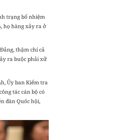
ình trạng bổ nhiệm
n, họ hàng xảy ra ở
 Đảng, thậm chí cả
ảy ra buộc phải xử
nh, Ủy ban Kiểm tra
công tác cán bộ có
ễn đàn Quốc hội,