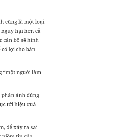
h cũng là một loại
 nguy hại hơn cả
c cán bộ sẽ hình
 có lợi cho bản
ng “một người làm
ng phản ánh đúng
ực tới hiệu quả
m, để xảy ra sai
t niềm tin của