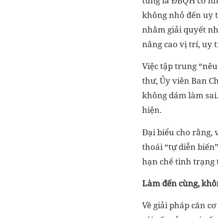
từng là ĐBQH có nh
không nhỏ đến uy t
nhằm giải quyết nh
nâng cao vị trí, uy
Việc tập trung “nêu
thư, Ủy viên Ban Ch
không dám làm sai.
hiện.
Đại biểu cho rằng,
thoái “tự diễn biến
hạn chế tình trạng 
Làm đến cùng, khôn
Về giải pháp căn cơ