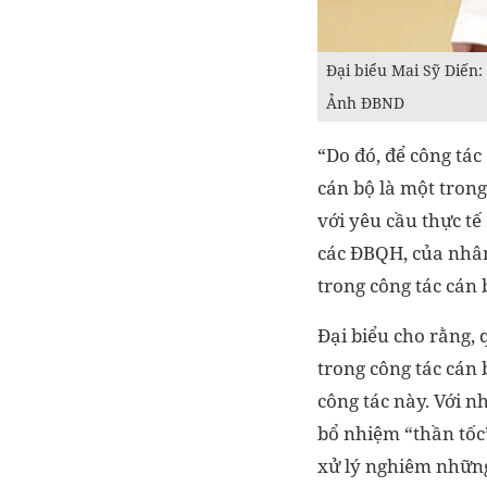
Đại biểu Mai Sỹ Diến: 
Ảnh ĐBND
“Do đó, để công tác
cán bộ là một tron
với yêu cầu thực tế
các ĐBQH, của nhân
trong công tác cán 
Đại biểu cho rằng, 
trong công tác cán 
công tác này. Với n
bổ nhiệm “thần tốc”
xử lý nghiêm những