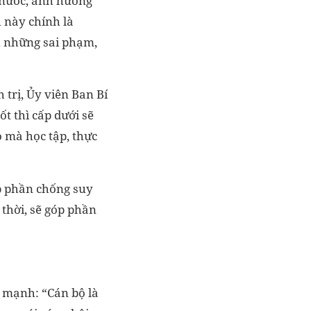
t nước, ảnh hưởng
 này chính là
h những sai phạm,
 trị, Ủy viên Ban Bí
t thì cấp dưới sẽ
 mà học tập, thực
óp phần chống suy
 thời, sẽ góp phần
n mạnh: “Cán bộ là