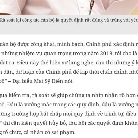
Rà soát lại công tác cán bộ là quyết định rất đúng và trúng với yêu
 cán bộ được công khai, minh bạch, Chính phủ xác định rà
g những nhiệm vụ quan trọng trong năm 2019, tôi cho là
 đặt ra. Điều này thể hiện sự lắng nghe, cầu thị những ý
 dân, dư luận của Chính phủ để kịp thời chấn chỉnh nhữn
bộ” – Đại biểu Mai Sỹ Diến nói.
qua kiểm tra, rà soát sẽ giúp chúng ta nhìn nhận rõ hơn
bộ. Đâu là vướng mắc trong các quy định, đâu là vướng 
hững trường hợp bất chấp mọi quy định về trình tự, điều 
 thì cần kiên quyết hủy bỏ, thu hồi các quyết định khôn
 tổ chức, cá nhân có sai phạm.