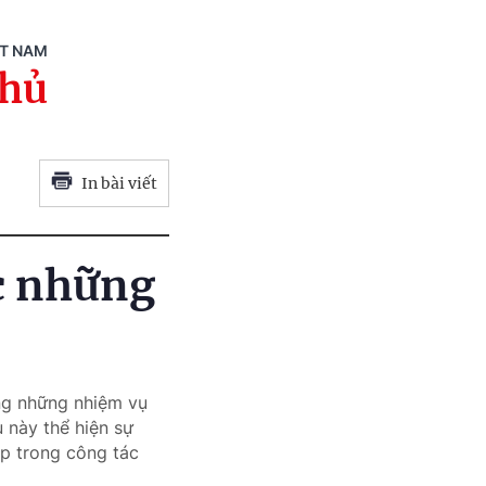
ỆT NAM
phủ
In bài viết
c những
ong những nhiệm vụ
u này thể hiện sự
ập trong công tác