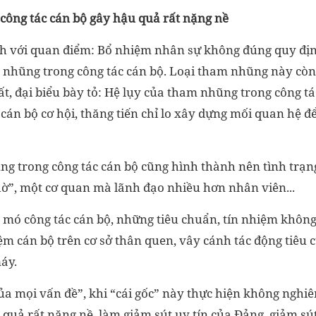
ông tác cán bộ gây hậu quả rất nặng nề
h với quan điểm: Bổ nhiệm nhân sự không đúng quy địn
nhũng trong công tác cán bộ. Loại tham nhũng này còn
t, đại biểu bày tỏ: Hệ lụy của tham nhũng trong công tá
cán bộ cơ hội, thăng tiến chỉ lo xây dựng mối quan hệ để
ng trong công tác cán bộ cũng hình thành nên tình trạ
ờ”, một cơ quan mà lãnh đạo nhiều hơn nhân viên...
 mó công tác cán bộ, những tiêu chuẩn, tín nhiệm khô
iệm cán bộ trên cơ sở thân quen, vây cánh tác động tiêu c
áy.
của mọi vấn đề”, khi “cái gốc” này thực hiện không nghiê
 quả rất nặng nề, làm giảm sút uy tín của Đảng, giảm sú