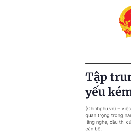
Tập tru
yếu kém
(Chinhphu.vn) – Việc
quan trọng trong năm
lắng nghe, cầu thị c
cán bộ.