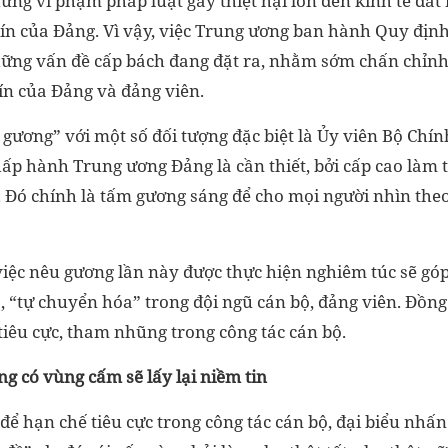
ững vi phạm pháp luật gây thiệt hại lớn đến kinh tế đấ
ín của Đảng. Vì vậy, việc Trung ương ban hành Quy định
ững vấn đề cấp bách đang đặt ra, nhằm sớm chấn chỉn
 tín của Đảng và đảng viên.
 gương” với một số đối tượng đặc biệt là Ủy viên Bộ Chính
ấp hành Trung ương Đảng là cần thiết, bởi cấp cao làm tố
 Đó chính là tấm gương sáng để cho mọi người nhìn theo
 việc nêu gương lần này được thực hiện nghiêm túc sẽ g
”, “tự chuyển hóa” trong đội ngũ cán bộ, đảng viên. Đồng
tiêu cực, tham nhũng trong công tác cán bộ.
g có vùng cấm sẽ lấy lại niềm tin
 để hạn chế tiêu cực trong công tác cán bộ, đại biểu nhấ