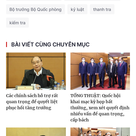
Bộ trưởng Bộ Quốc phòng
kỷ luật
thanh tra
kiểm tra
BÀI VIẾT CÙNG CHUYÊN MỤC
Các chính sách hỗ trợ rất
TỔNG THUẬT: Quốc hội
quan trọng để quyết liệt
khai mạc kỳ họp bất
phục hồi tăng trưởng
thường, xem xét quyết định
nhiều vấn đề quan trọng,
cấp bách