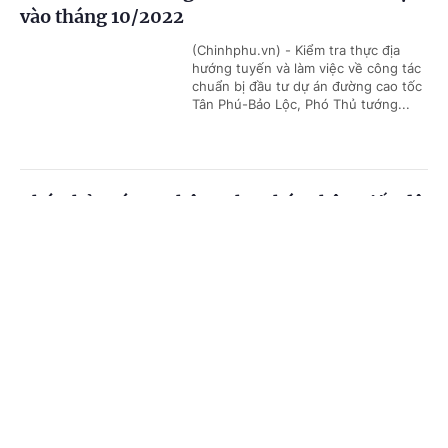
vào tháng 10/2022
(Chinhphu.vn) - Kiểm tra thực địa
hướng tuyến và làm việc về công tác
chuẩn bị đầu tư dự án đường cao tốc
Tân Phú-Bảo Lộc, Phó Thủ tướng...
Phó Thủ tướng: Không cho phép chậm tiến độ
sân bay Long Thành
Cổng TTĐT Chính phủ
English
中文
(Chinhphu.vn) – Phó Thủ tướng Lê
Văn Thành nhấn mạnh, phải cố gắng
Trang chủ
Media
Tin nóng
Thông tin
đẩy nhanh tiến độ thi công dự án sân
bay Long Thành, “công trình này...
Chuyên mục
Thủ tướng Phạm Minh Chính dự chương trình
CHÍNH TRỊ
KINH TẾ
tuyên dương “75 nghìn sáng kiến vượt khó,