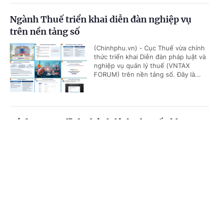
Ngành Thuế triển khai diễn đàn nghiệp vụ
trên nền tảng số
(Chinhphu.vn) - Cục Thuế vừa chính
thức triển khai Diễn đàn pháp luật và
nghiệp vụ quản lý thuế (VNTAX
FORUM) trên nền tảng số. Đây là...
Có được truy lĩnh chênh lệch phụ cấp khu vực
từ đầu năm 2026?
Cổng TTĐT Chính phủ
English
中文
(Chinhphu.vn) - Bà Mai Thị Hồng Vân
(Hà Tĩnh) công tác tại địa bàn được
Trang chủ
Media
Tin nóng
Thông tin
hưởng phụ cấp khu vực 0,2. Theo
Thông tư số 15/2026/TT-BNV, đơn...
Chuyên mục