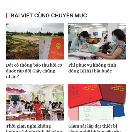
BÀI VIẾT CÙNG CHUYÊN MỤC
Đất có thông báo thu hồi có
Phí phục vụ không tính
được cấp đổi Giấy chứng
đóng BHXH bắt buộc
nhận?
Thời gian nghỉ không
Giám sát lắp đặt thiết bị
lương có được tính để nâng
công nghệ không yêu cầu