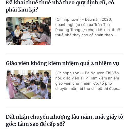
Đã khai thuế thuê nhà theo quy định cũ, có
phải làm lại?
(Chinhphu.vn) - Đầu năm 2026,
doanh nghiệp của bà Trần Thái
Phương Trang lựa chọn kê khai thuế
thuê nhà thay cho cá nhân theo...
Giáo viên không kiêm nhiệm quá 2 nhiệm vụ
(Chinhphu.vn) - Bà Nguyễn Thị Vân
hỏi, giáo viên THPT làm kiêm nhiệm
giáo viên chủ nhiệm lớp, tổ phó
chuyên môn, bí thư chi bộ thì được...
Đất nhận chuyển nhượng lâu năm, mất giấy tờ
gốc: Làm sao để cấp sổ?