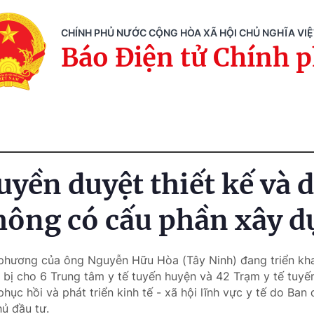
CHÍNH PHỦ NƯỚC CỘNG HÒA XÃ HỘI CHỦ NGHĨA VI
Báo Điện tử Chính 
yền duyệt thiết kế và 
hông có cấu phần xây 
 phương của ông Nguyễn Hữu Hòa (Tây Ninh) đang triển kha
t bị cho 6 Trung tâm y tế tuyến huyện và 42 Trạm y tế tuy
hục hồi và phát triển kinh tế - xã hội lĩnh vực y tế do Ban
ủ đầu tư.