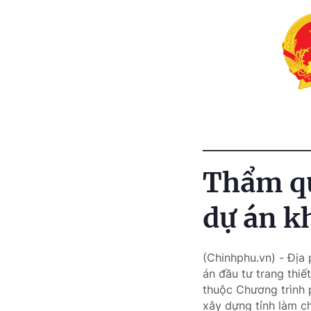
Thẩm qu
dự án k
(Chinhphu.vn) - Địa
án đầu tư trang thiế
thuộc Chương trình p
xây dựng tỉnh làm ch