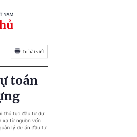
ỆT NAM
phủ
In bài viết
dự toán
dựng
i thủ tục đầu tư dự
ến xã từ nguồn vốn
 quản lý dự án đầu tư