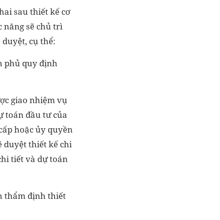
hai sau thiết kế cơ
c năng sẽ chủ trì
 duyệt, cụ thể:
h phủ quy định
ược giao nhiệm vụ
dự toán đầu tư của
 cấp hoặc ủy quyền
 duyệt thiết kế chi
chi tiết và dự toán
h thẩm định thiết