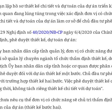
n lập hồ sơ thiết kế chi tiết và dự toán của dự án triển k
iên quan đang lúng túng trong việc xác định đơn vị có chứ
chi tiết và dự toán của dự án làm cơ sở để chủ đầu tư phê
29 Nghị định số
40/2020/NĐ-CP
ngày 6/4/2020 của Chín
nh, phê duyệt thiết kế, dự toán dự án:
Ủy ban nhân dân cấp tỉnh quản lý, đơn vị có chức năng đ
ới sở quản lý chuyên ngành tổ chức thẩm định thiết kế, 
 tịch Ủy ban nhân dân cấp tỉnh hoặc cơ quan được phân
hê duyệt đối với dự án thiết kế một bước. Chủ đầu tư phê
với trường hợp thiết kế hai bước. Việc phê duyệt thiết kế 
thời, không tách riêng thiết kế chi tiết với dự toán".
hưa nêu cụ thể đơn vị có chức năng sẽ chủ trì thẩm địn
án của dự án (thiết kế bước hai).