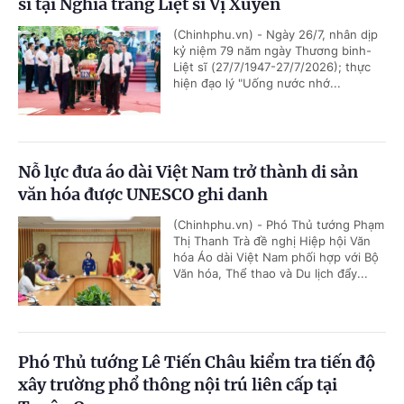
sĩ tại Nghĩa trang Liệt sĩ Vị Xuyên
(Chinhphu.vn) - Ngày 26/7, nhân dịp
kỷ niệm 79 năm ngày Thương binh-
Liệt sĩ (27/7/1947-27/7/2026); thực
hiện đạo lý "Uống nước nhớ...
Nỗ lực đưa áo dài Việt Nam trở thành di sản
văn hóa được UNESCO ghi danh
(Chinhphu.vn) - Phó Thủ tướng Phạm
Thị Thanh Trà đề nghị Hiệp hội Văn
hóa Áo dài Việt Nam phối hợp với Bộ
Văn hóa, Thể thao và Du lịch đẩy...
Phó Thủ tướng Lê Tiến Châu kiểm tra tiến độ
xây trường phổ thông nội trú liên cấp tại