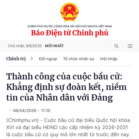
CHÍNH PHỦ NƯỚC CỘNG HÒA XÃ HỘI CHỦ NGHĨA VIỆT NAM
Báo Điện tử Chính phủ
Chủ nhật,
9/8/2026
MỚI NHẤT
Chính trị
Đối ngoại
Tổ chức nhân sự
Hội nhập
Thành công của cuộc bầu cử:
Khẳng định sự đoàn kết, niềm
tin của Nhân dân với Đảng
06/04/2026
11:10
(Chinhphu.vn) - Cuộc bầu cử đại biểu Quốc hội khóa
XVI và đại biểu HĐND các cấp nhiệm kỳ 2026-2031
là cuộc bầu cử có quy mô lớn nhất từ trước đến nay.