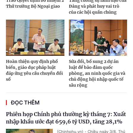
Trao Quyết định bổ nhiệm 2
Tăng cường sự lãnh đạo của
Thứ trưởng Bộ Ngoại giao
Đảng và phát huy vai trò
của các hội quần chúng
Hoàn thiện quy định phổ
Sửa đổi, bổ sung 2 dự án
biến, giáo dục pháp luật
luật để bảo đảm quốc
đáp ứng yêu cầu chuyển đổi
phòng, an ninh quốc gia và
số
chủ động hội nhập quốc tế
sâu rộng
ĐỌC THÊM
Phiên họp Chính phủ thường kỳ tháng 7: Xuất
nhập khẩu ước đạt 659,6 tỷ USD, tăng 28,1%
(Chinhphu.vn) - Chiều ngày 3/8, Thủ