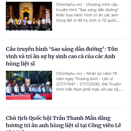
(Chinhphu.vn) - Chương trình cầu
truyền hình "Sao sáng dẫn đường"
khắc họa hành trình tri ân các anh
hùng liệt sĩ đã hy sinh vì Tổ quốc,...
Cầu truyền hình ‘Sao sáng dẫn đường’: Tôn
vinh và tri ân sự hy sinh cao cả của các Anh
hùng liệt sĩ
(Chinhphu.vn) – Nhân kỷ niệm 79
năm ngày Thương binh - Liệt sĩ
(27/7/1947 - 27/7/2026), Đài Truyền
hình Việt Nam phối hợp với các bộ,...
Chủ tịch Quốc hội Trần Thanh Mẫn dâng
hương tri ân anh hùng liệt sĩ tại Công viên Lê