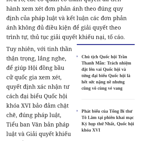
hành xem xét đơn phản ánh theo đúng quy
định của pháp luật và kết luận các đơn phản
ánh không đủ điều kiện để giải quyết theo
trình tự, thủ tục giải quyết khiếu nại, tố cáo.
Tuy nhiên, với tinh thần
Chủ tịch Quốc hội Trần
thận trọng, lắng nghe,
Thanh Mẫn: Trách nhiệm
để giúp Hội đồng bầu
đặt lên vai Quốc hội và
từng đại biểu Quốc hội là
cử quốc gia xem xét,
hết sức nặng nề nhưng
quyết định xác nhận tư
cũng vô cùng vẻ vang
cách đại biểu Quốc hội
khóa XVI bảo đảm chặt
Phát biểu của Tổng Bí thư
chẽ, đúng pháp luật,
Tô Lâm tại phiên khai mạc
Tiểu ban Văn bản pháp
Kỳ họp thứ Nhất, Quốc hội
khóa XVI
luật và Giải quyết khiếu