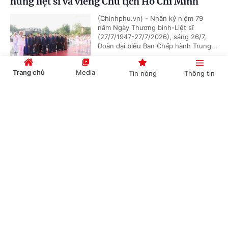
hùng liệt sĩ và viếng Chủ tịch Hồ Chí Minh
(Chinhphu.vn) - Nhân kỷ niệm 79
năm Ngày Thương binh-Liệt sĩ
(27/7/1947-27/7/2026), sáng 26/7,
Đoàn đại biểu Ban Chấp hành Trung...
Trang chủ
Media
Tin nóng
Thông tin
Chủ tịch Quốc hội Campuchia sẽ thăm chính
Cổng TTĐT Chính phủ
English
中文
thức Việt Nam
(Chinhphu.vn) - Nhận lời mời của Chủ
tịch Quốc hội Trần Thanh Mẫn, Chủ
tịch Quốc hội Campuchia Samdech
Khuon Sudary sẽ thăm chính thức...
Chuyên mục
CHÍNH TRỊ
KINH TẾ
Thủ tướng Chính phủ phát động "Phong trào
đẩy mạnh chăm lo người có công với cách
VĂN HÓA
XÃ HỘI