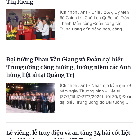
Thị Riêng
(Chinhphu.vn) - Chiều 26/7, Ủy viên
Bộ Chính trị, Chủ tịch Quốc hội Trần
Thanh Mẫn cùng Đoàn công tác
Trung ương đến dâng hoa, dâng...
Đại tướng Phan Văn Giang và Đoàn đại biểu
Trung ương dâng hương, tưởng niệm các Anh
hùng liệt sĩ tại Quảng Trị
(Chinhphu.vn) - Nhân dịp kỷ niệm 79
năm ngày Thương binh - Liệt sĩ
(27/7/1947-27/7/2026), tối 26/7, Đoàn
đại biểu Trung ương do Đại tướng...
Lễ viếng, lễ truy điệu và an táng 34 hài cốt liệt