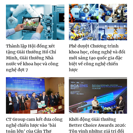
Thành lập Hội đồng xét
Phê duyệt Chương trình
tặng Giải thưởng Hồ Chí
khoa học, công nghệ và đổi
Minh, Giải thưởng Nhà
mới sáng tạo quốc gia đặc
nước về khoa học và công
biệt về công nghệ chiến
nghệ đợt 7
lược
CT Group cam kết đưa công
Khởi động Giải thưởng
nghệ chiến lược vào 'bài
Better Choice Awards 2026:
toán lớn' của Cần Thơ
Tôn vinh những giá trị đổi