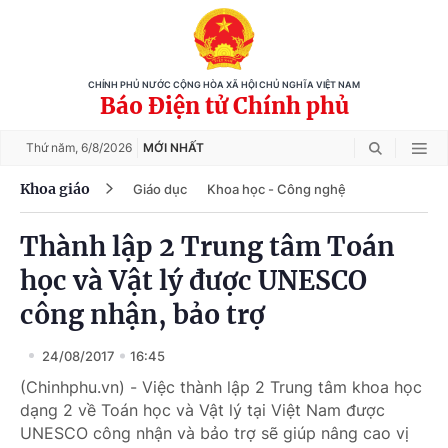
CHÍNH PHỦ NƯỚC CỘNG HÒA XÃ HỘI CHỦ NGHĨA VIỆT NAM
Báo Điện tử Chính phủ
Thứ năm,
6/8/2026
MỚI NHẤT
Khoa giáo
Giáo dục
Khoa học - Công nghệ
Thành lập 2 Trung tâm Toán
học và Vật lý được UNESCO
công nhận, bảo trợ
24/08/2017
16:45
(Chinhphu.vn) - Việc thành lập 2 Trung tâm khoa học
dạng 2 về Toán học và Vật lý tại Việt Nam được
UNESCO công nhận và bảo trợ sẽ giúp nâng cao vị