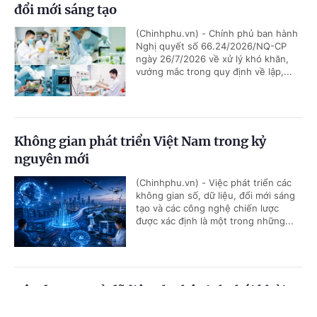
đổi mới sáng tạo
(Chinhphu.vn) - Chính phủ ban hành
Nghị quyết số 66.24/2026/NQ-CP
ngày 26/7/2026 về xử lý khó khăn,
vướng mắc trong quy định về lập,...
Không gian phát triển Việt Nam trong kỷ
nguyên mới
(Chinhphu.vn) - Việc phát triển các
không gian số, dữ liệu, đổi mới sáng
tạo và các công nghệ chiến lược
được xác định là một trong những...
Xây dựng cơ sở dữ liệu cho hệ sinh thái khởi
nghiệp sáng tạo: Nền tảng kinh tế dữ liệu
Cổng TTĐT Chính phủ
English
中文