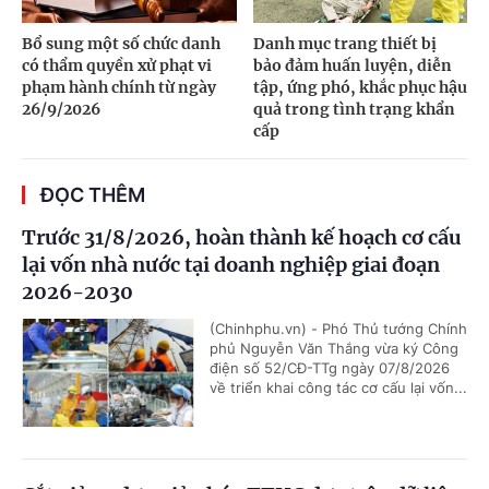
Bổ sung một số chức danh
Danh mục trang thiết bị
có thẩm quyền xử phạt vi
bảo đảm huấn luyện, diễn
phạm hành chính từ ngày
tập, ứng phó, khắc phục hậu
26/9/2026
quả trong tình trạng khẩn
cấp
ĐỌC THÊM
Trước 31/8/2026, hoàn thành kế hoạch cơ cấu
lại vốn nhà nước tại doanh nghiệp giai đoạn
2026-2030
(Chinhphu.vn) - Phó Thủ tướng Chính
phủ Nguyễn Văn Thắng vừa ký Công
điện số 52/CĐ-TTg ngày 07/8/2026
về triển khai công tác cơ cấu lại vốn...