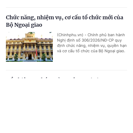
Chức năng, nhiệm vụ, cơ cấu tổ chức mới của
Bộ Ngoại giao
(Chinhphu.vn) - Chính phủ ban hành
Nghị định số 306/2026/NĐ-CP quy
định chức năng, nhiệm vụ, quyền hạn
và cơ cấu tổ chức của Bộ Ngoại giao.
Bổ nhiệm 2 Thứ trưởng Bộ Ngoại giao
Cổng TTĐT Chính phủ
English
中文
(Chinhphu.vn) - Thủ tướng Chính phủ
Lê Minh Hưng đã ký các Quyết định
về việc điều động, bổ nhiệm giữ chức
Trang chủ
Media
Tin nóng
Thông tin
Thứ trưởng Bộ Ngoại giao.
Chuyên mục