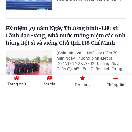
Kỷ niệm 79 năm Ngày Thương binh-Liệt sĩ:
Lãnh đạo Đảng, Nhà nước tưởng niệm các Anh
hùng liệt sĩ và viếng Chủ tịch Hồ Chí Minh
(Chinhphu.vn) - Nhân kỷ niệm 79
năm Ngày Thương binh-Liệt sĩ
(27/7/1947-27/7/2026), sáng 26/7,
Đoàn đại biểu Ban Chấp hành Trung...
Trang chủ
Media
Tin nóng
Thông tin
Chủ tịch Quốc hội Campuchia sẽ thăm chính
Cổng TTĐT Chính phủ
English
中文
thức Việt Nam
(Chinhphu.vn) - Nhận lời mời của Chủ
tịch Quốc hội Trần Thanh Mẫn, Chủ
tịch Quốc hội Campuchia Samdech
Khuon Sudary sẽ thăm chính thức...