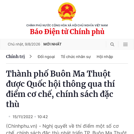
CHÍNH PHỦ NƯỚC CỘNG HÒA XÃ HỘI CHỦ NGHĨA VIỆT NAM
Báo Điện tử Chính phủ
Chủ nhật,
9/8/2026
MỚI NHẤT
Chính trị
Đối ngoại
Tổ chức nhân sự
Hội nhập
Thành phố Buôn Ma Thuột
được Quốc hội thông qua thí
điểm cơ chế, chính sách đặc
thù
15/11/2022
10:42
(Chinhphu.vn) - Nghị quyết về thí điểm một số cơ
chế, chính sách đặc thù phát triển TP. Buôn Ma Thuột,