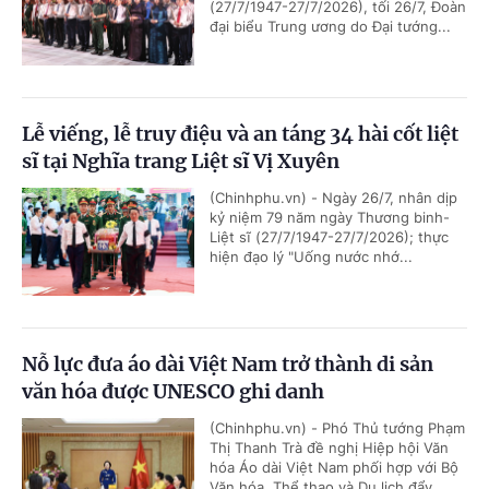
(27/7/1947-27/7/2026), tối 26/7, Đoàn
đại biểu Trung ương do Đại tướng...
Lễ viếng, lễ truy điệu và an táng 34 hài cốt liệt
sĩ tại Nghĩa trang Liệt sĩ Vị Xuyên
(Chinhphu.vn) - Ngày 26/7, nhân dịp
kỷ niệm 79 năm ngày Thương binh-
Liệt sĩ (27/7/1947-27/7/2026); thực
hiện đạo lý "Uống nước nhớ...
Nỗ lực đưa áo dài Việt Nam trở thành di sản
văn hóa được UNESCO ghi danh
(Chinhphu.vn) - Phó Thủ tướng Phạm
Thị Thanh Trà đề nghị Hiệp hội Văn
hóa Áo dài Việt Nam phối hợp với Bộ
Văn hóa, Thể thao và Du lịch đẩy...