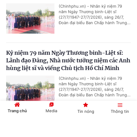
(Chinhphu.vn) - Nhân kỷ niệm 79
năm Ngày Thương binh-Liệt sĩ
(27/7/1947-27/7/2026), sáng 26/7,
Đoàn đại biểu Ban Chấp hành Trung...
Kỷ niệm 79 năm Ngày Thương binh-Liệt sĩ:
Lãnh đạo Đảng, Nhà nước tưởng niệm các Anh
hùng liệt sĩ và viếng Chủ tịch Hồ Chí Minh
(Chinhphu.vn) - Nhân kỷ niệm 79
năm Ngày Thương binh-Liệt sĩ
(27/7/1947-27/7/2026), sáng 26/7,
Đoàn đại biểu Ban Chấp hành Trung...
Trang chủ
Media
Tin nóng
Thông tin
Chủ tịch Quốc hội Campuchia sẽ thăm chính
Cổng TTĐT Chính phủ
English
中文
thức Việt Nam