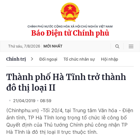
CHÍNH PHỦ NƯỚC CỘNG HÒA XÃ HỘI CHỦ NGHĨA VIỆT NAM
Báo Điện tử Chính phủ
Thứ sáu,
7/8/2026
MỚI NHẤT
Chính trị
Đối ngoại
Tổ chức nhân sự
Hội nhập
Thành phố Hà Tĩnh trở thành
đô thị loại II
21/04/2019
08:59
(Chinhphu.vn) -Tối 20/4, tại Trung tâm Văn hóa - Điện
ảnh tỉnh, TP Hà Tĩnh long trọng tổ chức lễ công bố
Quyết định của Thủ tướng Chính phủ công nhận TP
Hà Tĩnh là đô thị loại II trực thuộc tỉnh.