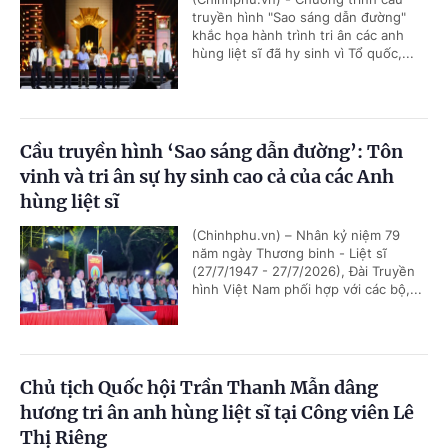
truyền hình "Sao sáng dẫn đường"
khắc họa hành trình tri ân các anh
hùng liệt sĩ đã hy sinh vì Tổ quốc,...
Cầu truyền hình ‘Sao sáng dẫn đường’: Tôn
vinh và tri ân sự hy sinh cao cả của các Anh
hùng liệt sĩ
(Chinhphu.vn) – Nhân kỷ niệm 79
năm ngày Thương binh - Liệt sĩ
(27/7/1947 - 27/7/2026), Đài Truyền
hình Việt Nam phối hợp với các bộ,...
Chủ tịch Quốc hội Trần Thanh Mẫn dâng
hương tri ân anh hùng liệt sĩ tại Công viên Lê
Thị Riêng