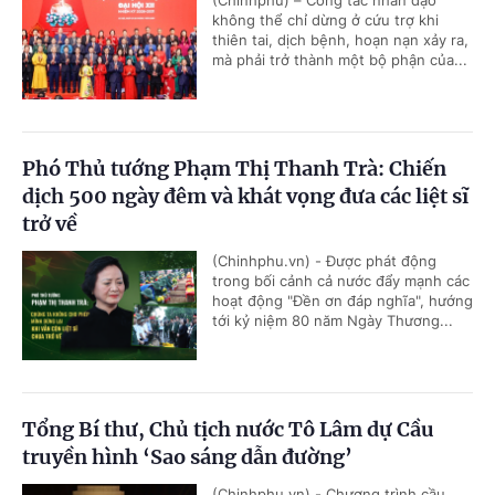
(Chinhphu) – Công tác nhân đạo
không thể chỉ dừng ở cứu trợ khi
thiên tai, dịch bệnh, hoạn nạn xảy ra,
mà phải trở thành một bộ phận của...
Phó Thủ tướng Phạm Thị Thanh Trà: Chiến
dịch 500 ngày đêm và khát vọng đưa các liệt sĩ
trở về
(Chinhphu.vn) - Được phát động
trong bối cảnh cả nước đẩy mạnh các
hoạt động "Đền ơn đáp nghĩa", hướng
tới kỷ niệm 80 năm Ngày Thương...
Tổng Bí thư, Chủ tịch nước Tô Lâm dự Cầu
truyền hình ‘Sao sáng dẫn đường’
(Chinhphu.vn) - Chương trình cầu