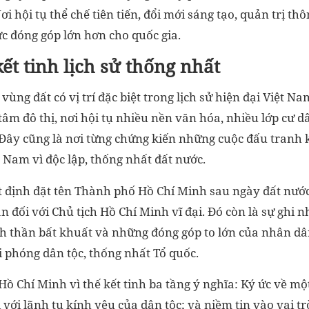
ơi hội tụ thể chế tiên tiến, đổi mới sáng tạo, quản trị th
c đóng góp lớn hơn cho quốc gia.
kết tinh lịch sử thống nhất
vùng đất có vị trí đặc biệt trong lịch sử hiện đại Việt N
tâm đô thị, nơi hội tụ nhiều nền văn hóa, nhiều lớp cư 
 Đây cũng là nơi từng chứng kiến những cuộc đấu tranh k
Nam vì độc lập, thống nhất đất nước.
t định đặt tên Thành phố Hồ Chí Minh sau ngày đất nước
ân đối với Chủ tịch Hồ Chí Minh vĩ đại. Đó còn là sự ghi 
nh thần bất khuất và những đóng góp to lớn của nhân dâ
i phóng dân tộc, thống nhất Tổ quốc.
ồ Chí Minh vì thế kết tinh ba tầng ý nghĩa: Ký ức về mộ
i với lãnh tụ kính yêu của dân tộc; và niềm tin vào vai tr