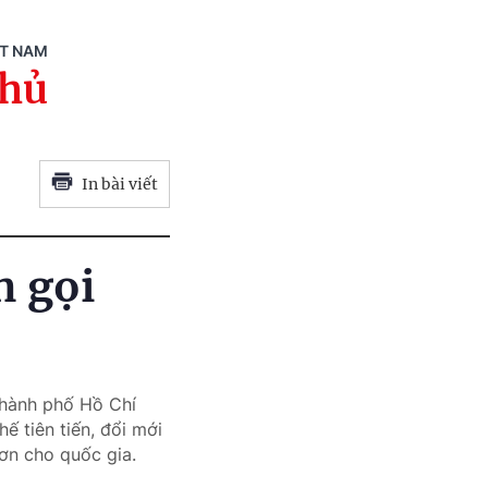
ỆT NAM
phủ
In bài viết
n gọi
Thành phố Hồ Chí
ế tiên tiến, đổi mới
ơn cho quốc gia.