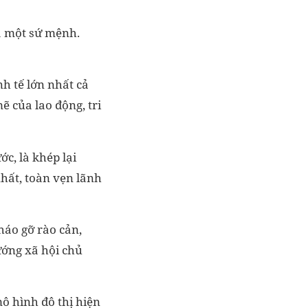
ra một sứ mệnh.
h tế lớn nhất cả
 của lao động, tri
c, là khép lại
nhất, toàn vẹn lãnh
háo gỡ rào cản,
ướng xã hội chủ
ô hình đô thị hiện