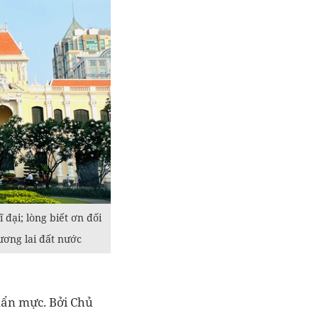
đại; lòng biết ơn đối
ương lai đất nước
uẩn mực. Bởi Chủ