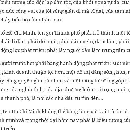
 biểu tượng của độc lập dân tộc, của khát vọng tự do, củ
o đức công vụ, của lối sống giản dị mà vĩ đại, của tầm 
chảy tiến bộ của nhân loại.
phố Hồ Chí Minh, tên gọi Thành phố phải trở thành một 
hải đi đầu; phải đổi mới; phải dám nghĩ, dám làm; phải 
động lực phát triển; phải lấy người dân làm trung tâm 
Người trước hết phải bằng hành động phát triển: Một nề
g kinh doanh thuận lợi hơn, một đô thị đáng sống hơn, 
y công quyền gần dân hơn và một năng lực đóng góp lớn
ượng của nghĩa tình, của địa phương luôn coi trọng mọi 
ủa thành phố, là nơi các nhà đầu tư tìm đến…
tên Hồ Chí Minh không thể bằng lòng với vai trò đã có
nh mìnhvà trong thời đại hôm nay phải là biểu tượng củ
 triển.