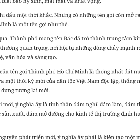
 biết bao hy sinh, mất mát và khát vọng.
 ghi dấu một thời khắc. Nhưng có những tên gọi còn mở 
inh là một tên gọi như thế.
 qua. Thành phố mang tên Bác đã trở thành trung tâm kin
 thương quan trọng, nơi hội tụ những dòng chảy mạnh mẽ
ệ, văn hóa và sáng tạo.
của tên gọi Thành phố Hồ Chí Minh là thống nhất đất nướ
ra một thời kỳ mới của dân tộc Việt Nam độc lập, thống 
y dựng tương lai mới.
mới, ý nghĩa ấy là tinh thần dám nghĩ, dám làm, dám t
 sản xuất, dám mở đường cho kinh tế thị trường định h
guyên phát triển mới, ý nghĩa ấy phải là kiến tạo một m