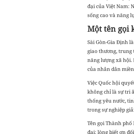
đại của Việt Nam: N
sống cao và năng lự
Một tên gọi 
Sài Gòn-Gia Định là 
giao thương, trung 
năng lượng xã hội.
của nhân dân miền 
Việc Quốc hội quyế
không chỉ là sự tri 
thống yêu nước, ti
trong sự nghiệp giả
Tên gọi Thành phố H
đại; lòng biết ơn đố