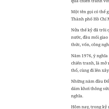
qua chiến tranh với
Một tên gọi có thể
Thành phố Hồ Chí M
Nửa thế kỷ đã trôi
nước, đầu mối giao
thức, vốn, công ngh
Năm 1976, ý nghĩa 
chiến tranh, là mở 
thổ, cùng đi lên xâ
Những năm đầu Đổi 
dám khơi thông sức
nghĩa.
Hôm nay, trong kỷ n