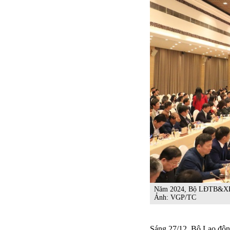
Năm 2024, Bộ LĐTB&XH đã 
Ảnh: VGP/TC
Sáng 27/12, Bộ Lao độn