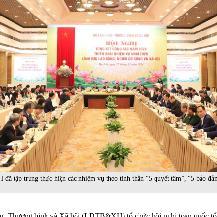
tập trung thực hiện các nhiệm vụ theo tinh thần “5 quyết tâm”, “5 bảo đả
g, Thương binh và Xã hội (LĐTB&XH) tổ chức hội nghị toàn quốc tổn