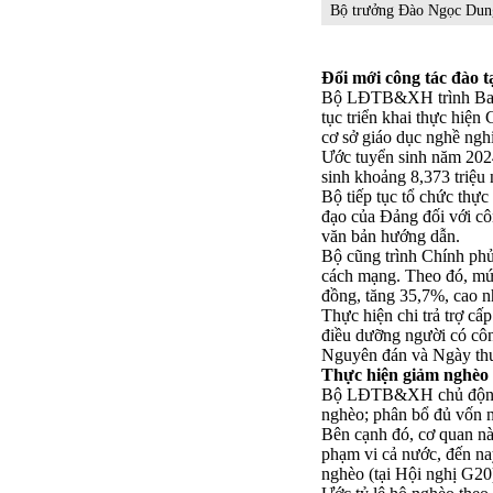
Bộ trưởng Đào Ngọc Dung
Đổi mới công tác đào t
Bộ LĐTB&XH trình Ban Bí
tục triển khai thực hiệ
cơ sở giáo dục nghề ng
Ước tuyển sinh năm 2024
sinh khoảng 8,373 triệu 
Bộ tiếp tục tổ chức thự
đạo của Đảng đối với cô
văn bản hướng dẫn.
Bộ cũng trình Chính ph
cách mạng. Theo đó, mức
đồng, tăng 35,7%, cao nh
Thực hiện chi trả trợ cấ
điều dưỡng người có côn
Nguyên đán và Ngày thươ
Thực hiện giảm nghèo
Bộ LĐTB&XH chủ động ph
nghèo; phân bổ đủ vốn 
Bên cạnh đó, cơ quan nà
phạm vi cả nước, đến na
nghèo (tại Hội nghị G20