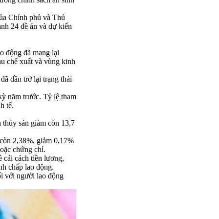
 của Chính phủ và Thủ
nh 24 đề án và dự kiến
lao động đã mang lại
hu chế xuất và vùng kinh
 dần trở lại trạng thái
 kỳ năm trước. Tỷ lệ tham
h tế.
à thủy sản giảm còn 13,7
ỉ còn 2,38%, giảm 0,17%
hoặc chứng chỉ.
cải cách tiền lương,
anh chấp lao động.
i với người lao động