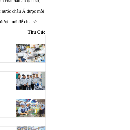
h chất dấu ấn lịch sử,
c nước châu Á được mời
được mời để chia sẻ
Thu Cúc