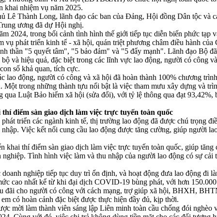
ển khai nhiệm vụ năm 2025.
ủ Lê Thành Long, lãnh đạo các ban của Đảng, Hội đồng Dân tộc và c
Trung ương đã dự Hội nghị.
24, trong bối cảnh tình hình thế giới tiếp tục diễn biến phức tạp v
m vụ phát triển kinh tế - xã hội, quán triệt phương châm điều hành củ
nh thần "5 quyết tâm", "5 bảo đảm" và "5 đẩy mạnh". Lãnh đạo Bộ đã
 bộ và hiệu quả, đặc biệt trong các lĩnh vực lao động, người có công v
con số khả quan, tích cực.
c lao động, người có công và xã hội đã hoàn thành 100% chương trìn
 Một trong những thành tựu nổi bật là việc tham mưu xây dựng và trìn
qua Luật Bảo hiểm xã hội (sửa đổi), với tỷ lệ thông qua đạt 93,42%,
 thí điểm sàn giao dịch làm việc trực tuyến toàn quốc
phát triển các ngành kinh tế, thị trường lao động đã được chú trọng đ
ội nhập. Việc kết nối cung cầu lao động được tăng cường, giúp người la
iển khai thí điểm sàn giao dịch làm việc trực tuyến toàn quốc, giúp tăng
 nghiệp. Tình hình việc làm và thu nhập của người lao động có sự cải 
 doanh nghiệp tiếp tục duy trì ổn định, và hoạt động đưa lao động đi l
ức cao nhất kể từ khi đại dịch COVID-19 bùng phát, với hơn 150.000
 ưu đãi cho người có công với cách mạng, trợ giúp xã hội, BHXH, BH
ẻ em có hoàn cảnh đặc biệt được thực hiện đầy đủ, kịp thời.
ược mời làm thành viên sáng lập Liên minh toàn cầu chống đói nghèo v
024. Cùng với đó, việc chi trả không dùng tiền mặt cho các đối tượng 