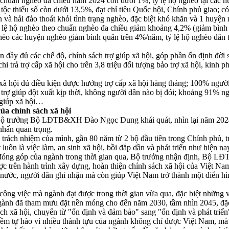
 chuẩn nghèo đa chiều năm 2024 còn dưới 1%; tỷ lệ hộ nghèo tại các
tộc thiểu số còn dưới 13,5%, đạt chỉ tiêu Quốc hội, Chính phủ giao; c
 và hải đảo thoát khỏi tình trạng nghèo, đặc biệt khó khăn và 1 huyện
ỷ lệ hộ nghèo theo chuẩn nghèo đa chiều giảm khoảng 4,2% (giảm bìn
hèo các huyện nghèo giảm bình quân trên 4%/năm, tỷ lệ hộ nghèo dân t
ện đầy đủ các chế độ, chính sách trợ giúp xã hội, góp phần ổn định đời 
i trả trợ cấp xã hội cho trên 3,8 triệu đối tượng bảo trợ xã hội, kinh p
ã hội đủ điều kiện được hưởng trợ cấp xã hội hàng tháng; 100% người d
ược trợ giúp đột xuất kịp thời, không người dân nào bị đói; khoảng 91% n
 giúp xã hội…
ủa chính sách xã hội
ị, Bộ trưởng Bộ LĐTB&XH Đào Ngọc Dung khái quát, nhìn lại năm 
nhấn quan trọng.
 trách nhiệm của mình, gần 80 năm từ 2 bộ đầu tiên trong Chính phủ, tr
luôn là việc làm, an sinh xã hội, bồi đắp dần và phát triển như hiện na
 đóng góp của ngành trong thời gian qua, Bộ trưởng nhận định, Bộ 
ợc trên hành trình xây dựng, hoàn thiện chính sách xã hội của Việt N
nước, người dân ghi nhận mà còn giúp Việt Nam trở thành một điển hìn
ông việc mà ngành đạt được trong thời gian vừa qua, đặc biệt những v
ành đã tham mưu đặt nền móng cho đến năm 2030, tầm nhìn 2045, đặc 
ch xã hội, chuyển từ "ổn định và đảm bảo" sang "ổn định và phát triển
ềm tự hào vì nhiều thành tựu của ngành không chỉ được Việt Nam, mà