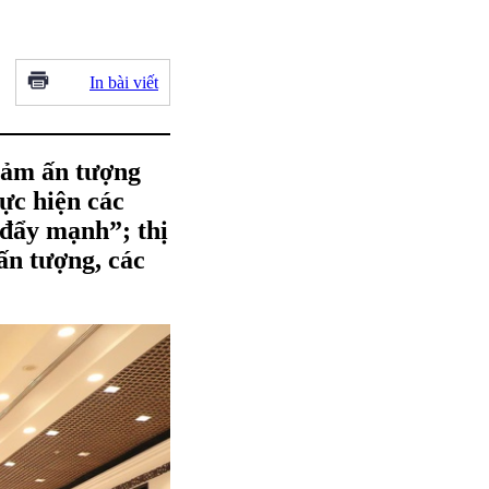
In bài viết
giảm ấn tượng
ực hiện các
 đẩy mạnh”; thị
ấn tượng, các