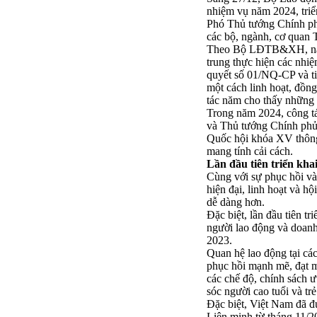
nhiệm vụ năm 2024, tri
Phó Thủ tướng Chính ph
các bộ, ngành, cơ quan 
Theo Bộ LĐTB&XH, năm 20
trung thực hiện các nhiệ
quyết số 01/NQ-CP và ti
một cách linh hoạt, đồng
tác năm cho thấy những 
Trong năm 2024, công tá
và Thủ tướng Chính phủ.
Quốc hội khóa XV thông 
mang tính cải cách.
Lần đầu tiên triển khai
Cùng với sự phục hồi và 
hiện đại, linh hoạt và h
dễ dàng hơn.
Đặc biệt, lần đầu tiên tr
người lao động và doanh
2023.
Quan hệ lao động tại các
phục hồi mạnh mẽ, đạt m
các chế độ, chính sách
sóc người cao tuổi và tr
Đặc biệt, Việt Nam đã đ
Liên minh từ tháng 11/2