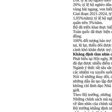
Ước tỷ lệ hộ nghèo theo
26%; tỷ lệ hộ nghèo dân 
vùng bãi ngang, ven biển
Giai đoạn 2021-2024, t
1,05%/năm); tỷ lệ hộ ng
quân trên 3%/năm.
Bộ đã triển khai thực hi
Toàn quốc đã thực hiện ch
đồng.
100% đối tượng bảo trợ x
tai, lũ lụt, thiếu đói đ
cảnh khó khăn được trợ
Khẳng định tầm nhìn c
Phát biểu tại Hội ngh
đã đạt được nhiều điểm 
Ngành ý thức rất sâu sắc
các nhiệm vụ xuyên suốt 
Nói về những thay đổi,
những dấu ấn tạo lập đư
không chỉ lãnh đạo Nhà 
giới.
Theo Bộ trưởng, những c
Những chính sách mà ng
về tầm nhìn của chính sá
Bộ trưởng khẳng định ni