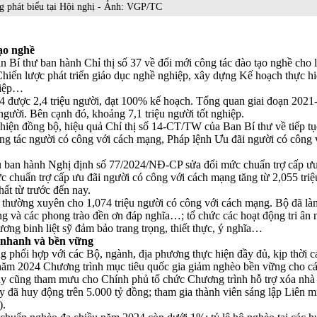
 phát biểu tại Hội nghị - Ảnh: VGP/TC
ạo nghề
 thư ban hành Chỉ thị số 37 về đổi mới công tác đào tạo nghề cho l
n Chiến lược phát triển giáo dục nghề nghiệp, xây dựng Kế hoạch thực 
hiệp…
 được 2,4 triệu người, đạt 100% kế hoạch. Tổng quan giai đoạn 2021
người. Bên cạnh đó, khoảng 7,1 triệu người tốt nghiệp.
c hiện đồng bộ, hiệu quả Chỉ thị số 14-CT/TW của Ban Bí thư về tiếp t
ng tác người có công với cách mạng, Pháp lệnh Ưu đãi người có công 
ủ ban hành Nghị định số 77/2024/NĐ-CP sửa đổi mức chuẩn trợ cấp ưu
 chuẩn trợ cấp ưu đãi người có công với cách mạng tăng từ 2,055 triệu
ất từ trước đến nay.
p thường xuyên cho 1,074 triệu người có công với cách mạng. Bộ đã là
g và các phong trào đền ơn đáp nghĩa…; tổ chức các hoạt động tri ân 
ng binh liệt sỹ đảm bảo trang trọng, thiết thực, ý nghĩa…
 nhanh và bền vững
ối hợp với các Bộ, ngành, địa phương thực hiện đầy đủ, kịp thời cá
năm 2024 Chương trình mục tiêu quốc gia giảm nghèo bền vững cho cá
y cũng tham mưu cho Chính phủ tổ chức Chương trình hỗ trợ xóa nhà t
y đã huy động trên 5.000 tỷ đồng; tham gia thành viên sáng lập Liên m
).