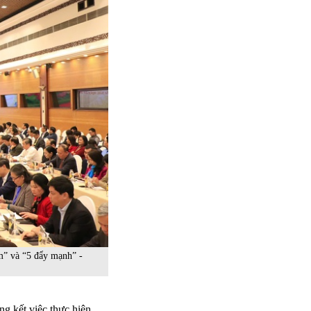
m” và “5 đẩy mạnh” -
g kết việc thực hiện