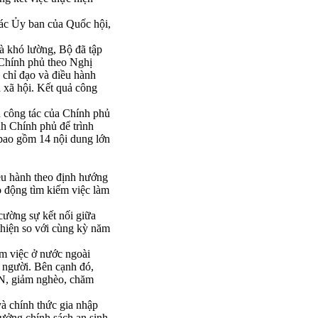
ác Ủy ban của Quốc hội,
à khó lường, Bộ đã tập
a Chính phủ theo Nghị
 chỉ đạo và điều hành
à xã hội. Kết quả công
h công tác của Chính phủ
h Chính phủ để trình
 bao gồm 14 nội dung lớn
iều hành theo định hướng
o động tìm kiếm việc làm
 cường sự kết nối giữa
thiện so với cùng kỳ năm
àm việc ở nước ngoài
 người. Bên cạnh đó,
TN, giảm nghèo, chăm
à chính thức gia nhập
hưởng chính sách an sinh