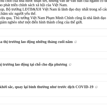
chủ chốt của nhà nước nhận xét, những vấn đề văn bản của ngành có tín
o phát triển chính sách xã hội của Việt Nam.
họp, Bộ trưởng LĐTB&XH Việt Nam là lãnh đạo duy nhất trong số cá
 chăm sóc người yếu thế.
 vừa qua, Thủ tướng Việt Nam Phạm Minh Chính cũng là nhà lãnh đạo 
giảm nghèo như một điển hình thành công của thế giới.
ủa thị trường lao động những tháng cuối năm
hị trường lao động tại chỗ cho địa phương
 khởi sắc, quay lại bình thường như trước dịch COVID-19