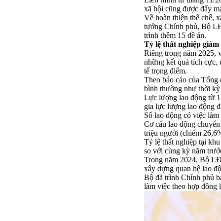
xã hội cũng được đẩy m
Về hoàn thiện thể chế, 
tướng Chính phủ, Bộ LĐ
trình thêm 15 đề án.
Tỷ lệ thất nghiệp giảm
Riêng trong năm 2025, vi
những kết quả tích cực,
tế trọng điểm.
Theo báo cáo của Tổng c
bình thường như thời k
Lực lượng lao động từ 15
gia lực lượng lao động đ
Số lao động có việc làm 
Cơ cấu lao động chuyển 
triệu người (chiếm 26,6
Tỷ lệ thất nghiệp tại k
so với cùng kỳ năm trướ
Trong năm 2024, Bộ LĐ-T
xây dựng quan hệ lao độn
Bộ đã trình Chính phủ b
làm việc theo hợp đồng l