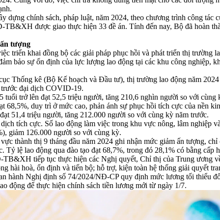
ạnh.
xây dựng chính sách, pháp luật, năm 2024, theo chương trình công tác
-TB&XH được giao thực hiện 33 đề án. Tính đến nay, Bộ đã hoàn thà
 ấn tượng
ệc triển khai đồng bộ các giải pháp phục hồi và phát triển thị trường 
 đảm bảo sự ổn định của lực lượng lao động tại các khu công nghiệp, k
ục Thống kê (Bộ Kế hoạch và Đầu tư), thị trường lao động năm 2024 đã
ỳ trước đại dịch COVID-19.
 tuổi trở lên đạt 52,5 triệu người, tăng 210,6 nghìn người so với cùng
ạt 68,5%, duy trì ở mức cao, phản ánh sự phục hồi tích cực của nền kin
đạt 51,4 triệu người, tăng 212.000 người so với cùng kỳ năm trước.
dịch tích cực. Số lao động làm việc trong khu vực nông, lâm nghiệp v
%), giảm 126.000 người so với cùng kỳ.
hu vực thành thị 9 tháng đầu năm 2024 ghi nhận mức giảm ấn tượng, ch
c. Tỷ lệ lao động qua đào tạo đạt 68,7%, trong đó 28,1% có bằng cấp 
B&XH tiếp tục thực hiện các Nghị quyết, Chỉ thị của Trung ương về 
g hài hoà, ổn định và tiến bộ; hỗ trợ, kiện toàn hệ thống giải quyết tr
an hành Nghị định số 74/2024/NĐ-CP quy định mức lương tối thiểu đố
ao động để thực hiện chính sách tiền lương mới từ ngày 1/7.