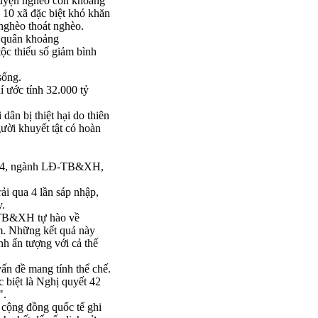
 huyện nghèo còn khoảng
ó 10 xã đặc biệt khó khăn
 nghèo thoát nghèo.
h quân khoảng
ộc thiểu số giảm bình
sống.
hí ước tính 32.000 tỷ
ân bị thiệt hại do thiên
gười khuyết tật có hoàn
2024, ngành LĐ-TB&XH,
ải qua 4 lần sáp nhập,
y.
LĐTB&XH tự hào về
am. Những kết quả này
h ấn tượng với cả thế
ấn đề mang tính thể chế.
biệt là Nghị quyết 42
".
 cộng đồng quốc tế ghi