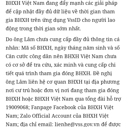
BHXH Việt Nam đang đẩy mạnh các giải pháp
để cập nhật đầy đủ dữ liệu về thời gian tham
gia BHXH trên ứng dụng VssID cho người lao
động trong thời gian sớm nhất.
Do ông Lâm chưa cung cấp đầy đủ thông tin cá
nhân: Mã số BHXH, ngày tháng năm sinh và số
Căn cước công dân nên BHXH Việt Nam chưa
có cơ sở để tra cứu, xác minh và cung cấp chi
tiết quá trình tham gia đóng BHXH. Đề nghị
ông Lâm liên hệ cơ quan BHXH tại địa phương
nơi cư trú hoặc đơn vị nơi đang tham gia đóng
BHXH hoặc BHXH Việt Nam qua tổng đài hỗ trợ
19009068; Fanpage Facebook của BHXH Việt
Nam; Zalo Official Account của BHXH Việt
Nam; địa chỉ email: lienhe@vss.gov.vn để được