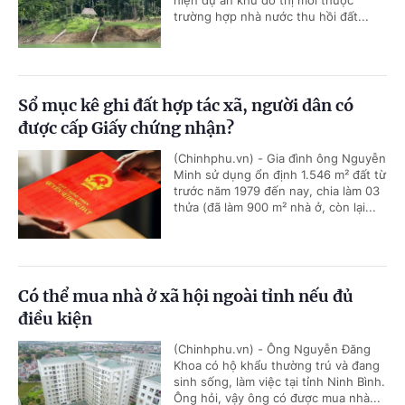
trường hợp nhà nước thu hồi đất...
Sổ mục kê ghi đất hợp tác xã, người dân có
được cấp Giấy chứng nhận?
(Chinhphu.vn) - Gia đình ông Nguyễn
Minh sử dụng ổn định 1.546 m² đất từ
trước năm 1979 đến nay, chia làm 03
thửa (đã làm 900 m² nhà ở, còn lại...
Có thể mua nhà ở xã hội ngoài tỉnh nếu đủ
điều kiện
(Chinhphu.vn) - Ông Nguyễn Đăng
Khoa có hộ khẩu thường trú và đang
sinh sống, làm việc tại tỉnh Ninh Bình.
Ông hỏi, vậy ông có được mua nhà...