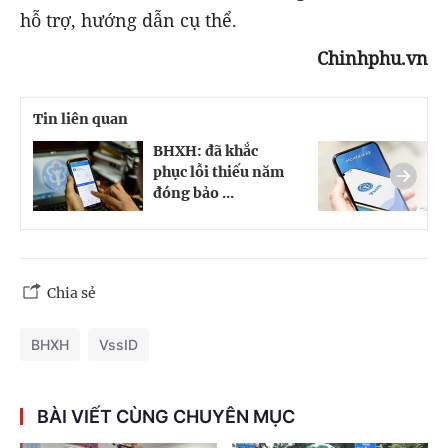
hỗ trợ, hướng dẫn cụ thể.
Chinhphu.vn
Tin liên quan
BHXH: đã khắc
C
phục lỗi thiếu năm
t
đóng bảo ...
m
Chia sẻ
BHXH
VssID
BÀI VIẾT CÙNG CHUYÊN MỤC