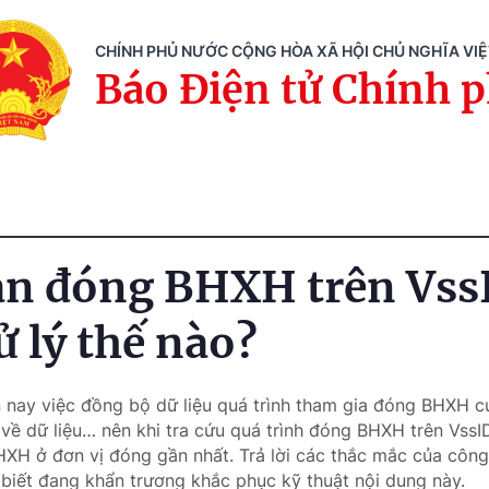
CHÍNH PHỦ NƯỚC CỘNG HÒA XÃ HỘI CHỦ NGHĨA VI
Báo Điện tử Chính 
an đóng BHXH trên Vss
ử lý thế nào?
n nay việc đồng bộ dữ liệu quá trình tham gia đóng BHXH c
 về dữ liệu… nên khi tra cứu quá trình đóng BHXH trên VssID
BHXH ở đơn vị đóng gần nhất. Trả lời các thắc mắc của công
iết đang khẩn trương khắc phục kỹ thuật nội dung này.