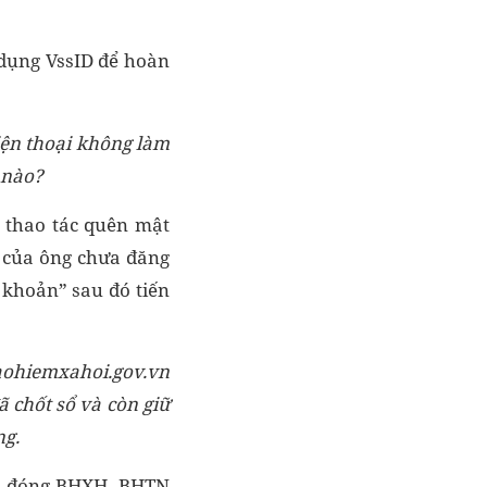
dụng VssID để hoàn
iện thoại không làm
 nào?
ể thao tác quên mật
 của ông chưa đăng
 khoản” sau đó tiến
baohiemxahoi.gov.vn
 chốt sổ và còn giữ
ng.
ia đóng BHXH, BHTN