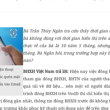
Bà Trần Thúy Ngân tra cứu thấy thời gian
bà không
đúng với thời gian hiển thị trên 
thực tế của bà
là 10 năm 5 tháng, nhưng 
tháng
. Bà Ngân hỏi, trong trường hợp này 
nào?
ện thoại
BHXH Việt Nam
trả lời
:
Hiện nay việc đồng b
tác quên mật
tham gia đóng BHXH, BHTN của người tha
ẩu vào Email
quá tải về dữ liệu… nên một số người dù
trình đóng BHXH trên VssID thì chỉ hiển thị
ị đóng gần nhất, thông tin đóng BHXH trước đó không 
 trương khắc phục kỹ thuật nội dung này để trên ứng 