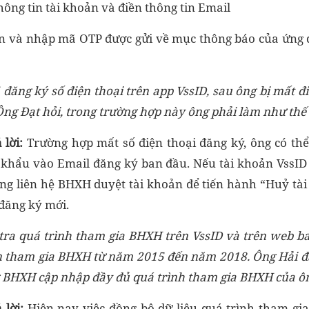
hông tin tài khoản và điền thông tin Email
ận và nhập mã OTP được gửi về mục thông báo của ứng 
ã
đăng ký số điện thoại trên app VssI
D,
sau
ông
bị mất đ
 Ông Đạt hỏi, trong trường hợp này ông phải làm như thế
ả lời
:
Trường hợp mất số điện thoại đăng ký, ông có th
khẩu vào Email đăng ký ban đầu. Nếu tài khoản VssID
ông liên hệ BHXH duyệt tài khoản để tiến hành “Huỷ tài
đăng ký mới.
tra quá trình tham gia BHXH trên VssID và trên web 
an tham gia BHXH từ
năm
2015 đến năm
2018.
Ông Hải
đã
BHXH cập nhập đầy đủ quá trình tham gia BHXH của
ô
ả lời
:
Hiện nay việc đồng bộ dữ liệu quá trình tham g