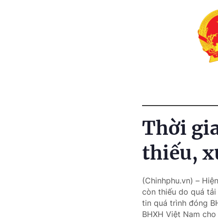
Thời gi
thiếu, x
(Chinhphu.vn) – Hiệ
còn thiếu do quá tải
tin quá trình đóng 
BHXH Việt Nam cho b