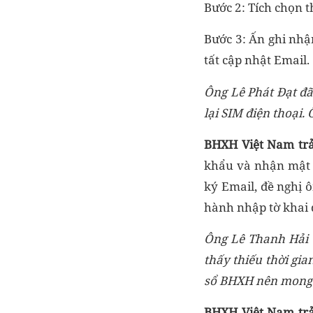
Bước 2: Tích chọn t
Bước 3: Ấn ghi nh
tất cập nhật Email.
Ông Lê Phát Đạt đ
lại SIM
điện thoại.
BHXH Việt Nam
tr
khẩu và nhận mật 
ký Email, đề nghị 
hành nhập tờ khai 
Ông
Lê Thanh Hải
thấy
thiếu thời gi
sổ BHXH
nên
mong 
BHXH Việt Nam
tr