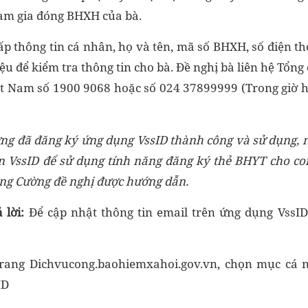
ham gia đóng BHXH của bà.
ấp thông tin cá nhân, họ và tên, mã số BHXH, số điện 
u để kiểm tra thông tin cho bà. Đề nghị bà liên hệ Tổn
t Nam số 1900 9068 hoặc số 024 37899999 (Trong giờ h
ờng
đã đăng ký ứng dụng VssI
D thành công và sử dụng,
n VssID để sử dụng tính năng đăng ký thẻ
BHYT cho co
g Cường đề nghị
được hướng dẫn.
 lời
:
Để cập nhật thông tin email trên ứng dụng VssID
trang Dichvucong.baohiemxahoi.gov.vn, chọn mục cá
ID