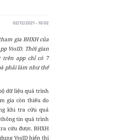
02/12/2021
10:02
 tham gia BHXH của
app VssI
D. Thời gian
trên app chỉ có 7
bà phải làm như thế
ộ dữ liệu quá trình
m gia còn thiếu do
ng khi tra cứu quá
 thông tin quá trình
tra cứu được. BHXH
dụng VssID hiển thị