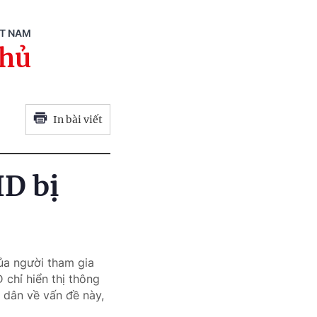
ỆT NAM
phủ
In bài viết
ID bị
ủa người tham gia
 chỉ hiển thị thông
 dân về vấn đề này,