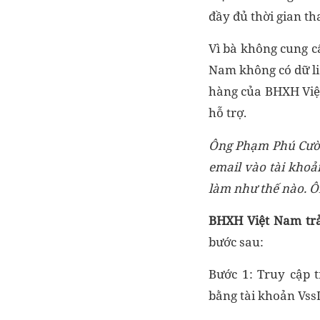
đầy đủ thời gian t
Vì bà không cung c
Nam không có dữ liệ
hàng của BHXH Việ
hỗ trợ.
Ông Phạm Phú Cư
e
mail vào tài khoả
làm như thế nào.
Ôn
BHXH Việt Nam
trả
bước sau:
Bước 1: Truy cập 
bằng tài khoản Vss