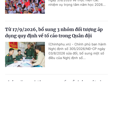
nhiệm vụ trọng tâm năm học 2026...
Từ 17/9/2026, bổ sung 3 nhóm đối tượng áp
dụng quy định về tố cáo trong Quân đội
(Chinhphu.vn) - Chính phủ ban hành
Nghị định số 305/2026/NĐ-CP ngày
03/8/2026 sửa đổi, bổ sung một số
điều của Nghị định số...
Chức năng, nhiệm vụ, cơ cấu tổ chức mới của
Bộ Ngoại giao
Cổng TTĐT Chính phủ
English
中文
(Chinhphu.vn) - Chính phủ ban hành
Nghị định số 306/2026/NĐ-CP quy
Trang chủ
Media
Tin nóng
Thông tin
định chức năng, nhiệm vụ, quyền hạn
và cơ cấu tổ chức của Bộ Ngoại giao.