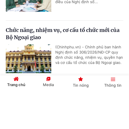
điều của Nghị định số...
Chức năng, nhiệm vụ, cơ cấu tổ chức mới của
Bộ Ngoại giao
(Chinhphu.vn) - Chính phủ ban hành
Nghị định số 306/2026/NĐ-CP quy
định chức năng, nhiệm vụ, quyền hạn
và cơ cấu tổ chức của Bộ Ngoại giao.
Trang chủ
Media
Tin nóng
Thông tin
Bổ nhiệm 2 Thứ trưởng Bộ Ngoại giao
Cổng TTĐT Chính phủ
English
中文
(Chinhphu.vn) - Thủ tướng Chính phủ
Lê Minh Hưng đã ký các Quyết định
về việc điều động, bổ nhiệm giữ chức
Thứ trưởng Bộ Ngoại giao.