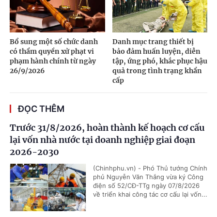
Bổ sung một số chức danh
Danh mục trang thiết bị
có thẩm quyền xử phạt vi
bảo đảm huấn luyện, diễn
phạm hành chính từ ngày
tập, ứng phó, khắc phục hậu
26/9/2026
quả trong tình trạng khẩn
cấp
ĐỌC THÊM
Trước 31/8/2026, hoàn thành kế hoạch cơ cấu
lại vốn nhà nước tại doanh nghiệp giai đoạn
2026-2030
(Chinhphu.vn) - Phó Thủ tướng Chính
phủ Nguyễn Văn Thắng vừa ký Công
điện số 52/CĐ-TTg ngày 07/8/2026
về triển khai công tác cơ cấu lại vốn...