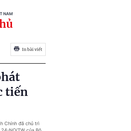
ỆT NAM
phủ
In bài viết
phát
 tiến
h Chính đã chủ trì
ết 24-NQ/TW của Bộ