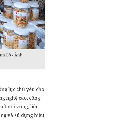
am Bộ - Ảnh:
ộng lực chủ yếu cho
ông nghệ cao, công
́t nội vùng, liên
ng và sử dụng hiệu