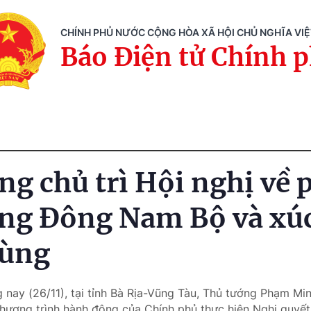
CHÍNH PHỦ NƯỚC CỘNG HÒA XÃ HỘI CHỦ NGHĨA VI
Báo Điện tử Chính 
ng chủ trì Hội nghị về 
ùng Đông Nam Bộ và xúc
vùng
 nay (26/11), tại tỉnh Bà Rịa-Vũng Tàu, Thủ tướng Phạm Min
 Chương trình hành động của Chính phủ thực hiện Nghị quy