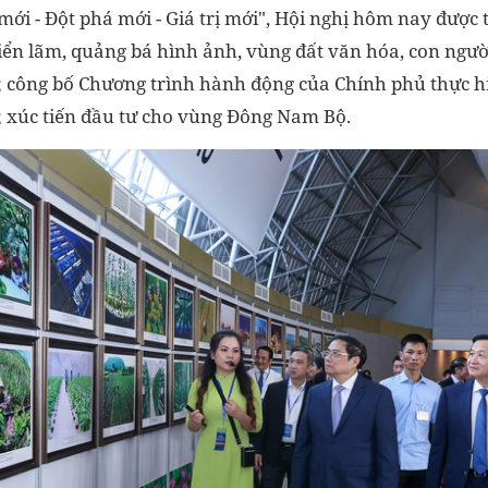
mới - Đột phá mới - Giá trị mới", Hội nghị hôm nay được 
riển lãm, quảng bá hình ảnh, vùng đất văn hóa, con người
 công bố Chương trình hành động của Chính phủ thực h
ị; xúc tiến đầu tư cho vùng Đông Nam Bộ.