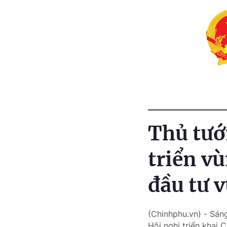
Thủ tướ
triển v
đầu tư 
(Chinhphu.vn) - Sáng
Hội nghị triển khai