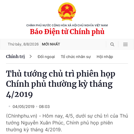
CHÍNH PHỦ NƯỚC CỘNG HÒA XÃ HỘI CHỦ NGHĨA VIỆT NAM
Báo Điện tử Chính phủ
Thứ bảy,
8/8/2026
MỚI NHẤT
Chính trị
Đối ngoại
Tổ chức nhân sự
Hội nhập
Thủ tướng chủ trì phiên họp
Chính phủ thường kỳ tháng
4/2019
04/05/2019
08:03
(Chinhphu.vn) - Hôm nay, 4/5, dưới sự chủ trì của Thủ
tướng Nguyễn Xuân Phúc, Chính phủ họp phiên
thường kỳ tháng 4/2019.