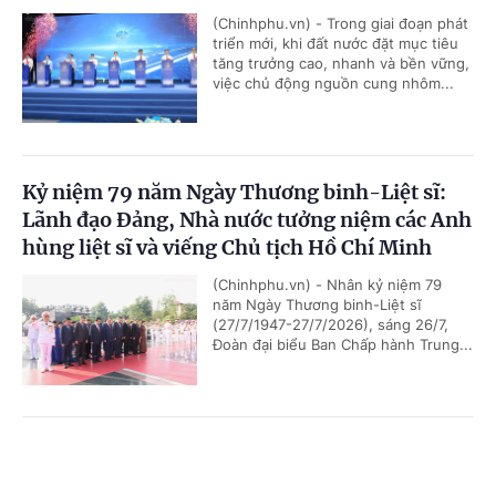
(Chinhphu.vn) - Trong giai đoạn phát
triển mới, khi đất nước đặt mục tiêu
tăng trưởng cao, nhanh và bền vững,
việc chủ động nguồn cung nhôm...
Kỷ niệm 79 năm Ngày Thương binh-Liệt sĩ:
Lãnh đạo Đảng, Nhà nước tưởng niệm các Anh
hùng liệt sĩ và viếng Chủ tịch Hồ Chí Minh
(Chinhphu.vn) - Nhân kỷ niệm 79
năm Ngày Thương binh-Liệt sĩ
(27/7/1947-27/7/2026), sáng 26/7,
Đoàn đại biểu Ban Chấp hành Trung...
Chủ tịch Quốc hội Campuchia sẽ thăm chính
Cổng TTĐT Chính phủ
English
中文
thức Việt Nam