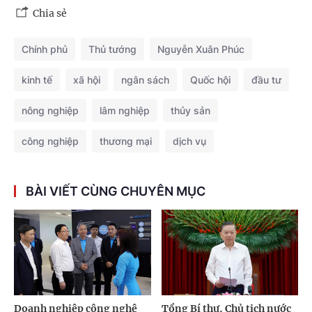
Chia sẻ
Chính phủ
Thủ tướng
Nguyễn Xuân Phúc
kinh tế
xã hội
ngân sách
Quốc hội
đầu tư
nông nghiệp
lâm nghiệp
thủy sản
công nghiệp
thương mại
dịch vụ
BÀI VIẾT CÙNG CHUYÊN MỤC
Doanh nghiệp công nghệ
Tổng Bí thư, Chủ tịch nước