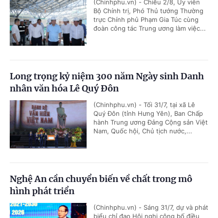
(Chinhphu.vn) - Chiều 2/8, Ủy viên
Bộ Chính trị, Phó Thủ tướng Thường
trực Chính phủ Phạm Gia Túc cùng
đoàn công tác Trung ương làm việc...
Long trọng kỷ niệm 300 năm Ngày sinh Danh
nhân văn hóa Lê Quý Đôn
(Chinhphu.vn) - Tối 31/7, tại xã Lê
Quý Đôn (tỉnh Hưng Yên), Ban Chấp
hành Trung ương Đảng Cộng sản Việt
Nam, Quốc hội, Chủ tịch nước,...
Nghệ An cần chuyển biến về chất trong mô
hình phát triển
(Chinhphu.vn) - Sáng 31/7, dự và phát
biểu chỉ đạo Hội nghị công bố điều