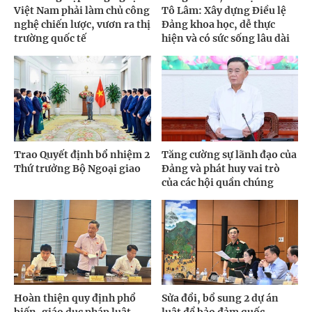
Việt Nam phải làm chủ công
Tô Lâm: Xây dựng Điều lệ
nghệ chiến lược, vươn ra thị
Đảng khoa học, dễ thực
trường quốc tế
hiện và có sức sống lâu dài
Trao Quyết định bổ nhiệm 2
Tăng cường sự lãnh đạo của
Thứ trưởng Bộ Ngoại giao
Đảng và phát huy vai trò
của các hội quần chúng
Hoàn thiện quy định phổ
Sửa đổi, bổ sung 2 dự án