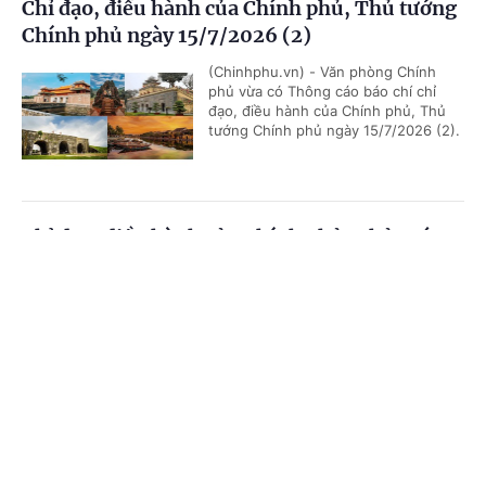
Chỉ đạo, điều hành của Chính phủ, Thủ tướng
Chính phủ ngày 15/7/2026 (2)
(Chinhphu.vn) - Văn phòng Chính
phủ vừa có Thông cáo báo chí chỉ
đạo, điều hành của Chính phủ, Thủ
tướng Chính phủ ngày 15/7/2026 (2).
Chỉ đạo, điều hành của Chính phủ, Thủ tướng
Chính phủ ngày 15/7/2026 (1)
Cổng TTĐT Chính phủ
English
中文
(Chinhphu.vn) - Văn phòng Chính
phủ vừa có Thông cáo báo chí chỉ
Trang chủ
Media
Tin nóng
Thông tin
đạo, điều hành của Chính phủ, Thủ
tướng Chính phủ ngày 15/7/2026 (1).
Chuyên mục
Chỉ đạo, điều hành của Chính phủ, Thủ tướng
CHÍNH TRỊ
KINH TẾ