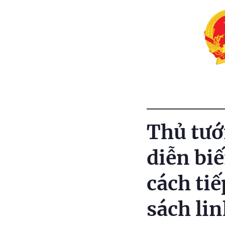
Thủ tướ
diễn biế
cách ti
sách lin