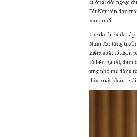
cường; đối ngoại đ
Tết Nguyên đán tro
năm mới.
Các đại biểu đã tập
Nam đạt tăng trưởn
kiểm soát tốt lạm p
từ bên ngoài, đảm b
ứng phó tác động từ
đẩy xuất khẩu, giả