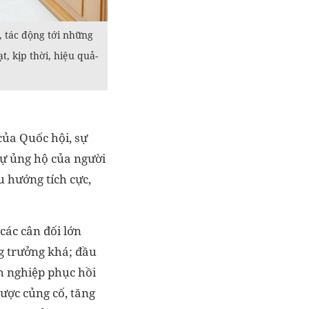
, tác động tới những
, kịp thời, hiệu quả-
của Quốc hội, sự
sự ủng hộ của người
u hướng tích cực,
các cân đối lớn
g trưởng khá; đầu
h nghiệp phục hồi
ược củng cố, tăng