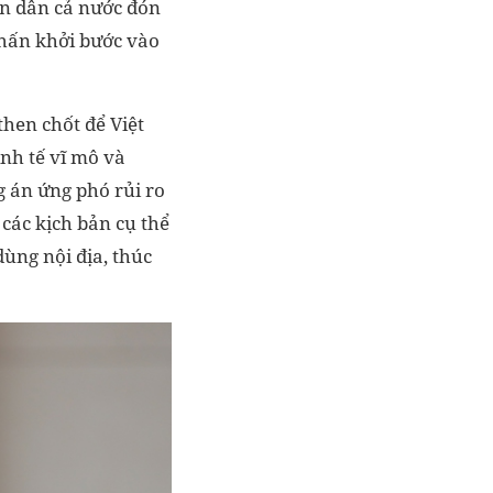
ân dân cả nước đón
phấn khởi bước vào
then chốt để Việt
nh tế vĩ mô và
g án ứng phó rủi ro
các kịch bản cụ thể
dùng nội địa, thúc