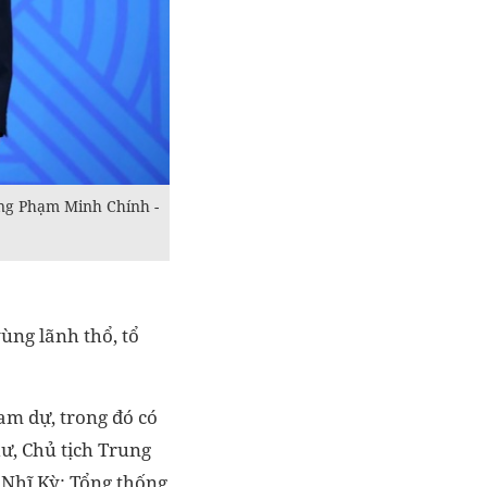
ng Phạm Minh Chính -
ùng lãnh thổ, tổ
am dự, trong đó có
hư, Chủ tịch Trung
 Nhĩ Kỳ; Tổng thống