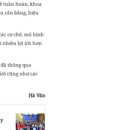
tế tuần hoàn, khoa
ầu cân bằng, hiệu
 các cơ chế, mô hình
 nhiều lợi ích hơn
n đã thông qua
iới cũng như các
Hà Văn
ày