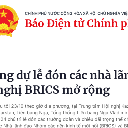
CHÍNH PHỦ NƯỚC CỘNG HÒA XÃ HỘI CHỦ NGHĨA VI
Báo Điện tử Chính 
ng dự lễ đón các nhà lã
 nghị BRICS mở rộng
u tối 23/10 theo giờ địa phương, tại Trung tâm Hội nghị K
arstan, Liên bang Nga, Tổng thống Liên bang Nga Vladimir 
 chủ trì lễ đón các trưởng đoàn và chiêu đãi trọng thể 
c Nhà lãnh đạo Nhóm các nền kinh tế mới nổi (BRICS) và 