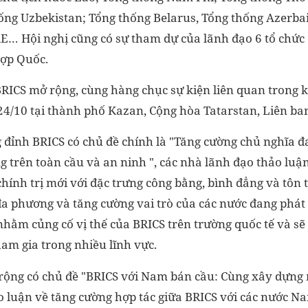
ống Uzbekistan; Tổng thống Belarus, Tổng thống Azerbai
E… Hội nghị cũng có sự tham dự của lãnh đạo 6 tổ chức q
Hợp Quốc.
BRICS mở rộng, cùng hàng chục sự kiện liên quan trong 
-24/10 tại thành phố Kazan, Cộng hòa Tatarstan, Liên ba
 đỉnh BRICS có chủ đề chính là "Tăng cường chủ nghĩa đ
g trên toàn cầu và an ninh ", các nhà lãnh đạo thảo luận
chính trị mới với đặc trưng công bằng, bình đẳng và tôn
a phương và tăng cường vai trò của các nước đang phát 
nhằm củng cố vị thế của BRICS trên trường quốc tế và sẽ
ham gia trong nhiều lĩnh vực.
rộng có chủ đề "BRICS với Nam bán cầu: Cùng xây dựng m
ảo luận về tăng cường hợp tác giữa BRICS với các nước 