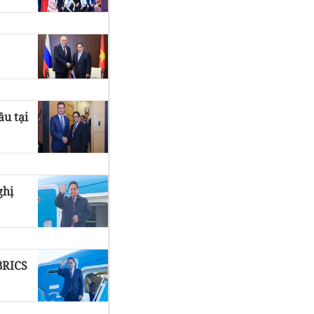
ầu tại
ghị
BRICS