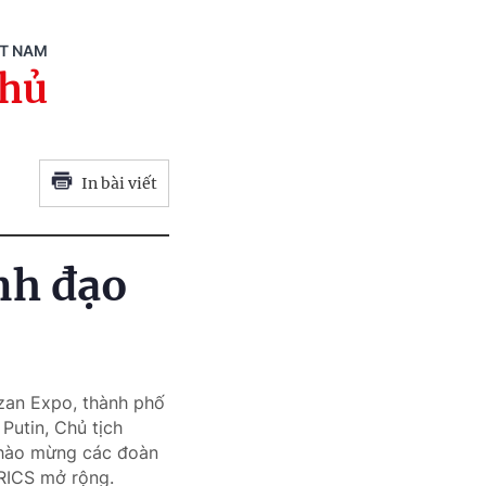
ỆT NAM
phủ
In bài viết
nh đạo
azan Expo, thành phố
Putin, Chủ tịch
chào mừng các đoàn
BRICS mở rộng.