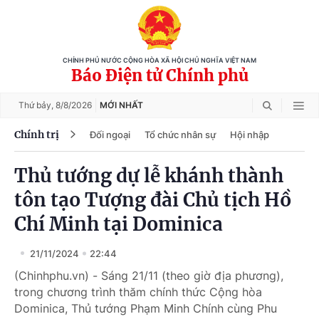
CHÍNH PHỦ NƯỚC CỘNG HÒA XÃ HỘI CHỦ NGHĨA VIỆT NAM
Báo Điện tử Chính phủ
Thứ bảy,
8/8/2026
MỚI NHẤT
Chính trị
Đối ngoại
Tổ chức nhân sự
Hội nhập
Thủ tướng dự lễ khánh thành
tôn tạo Tượng đài Chủ tịch Hồ
Chí Minh tại Dominica
21/11/2024
22:44
(Chinhphu.vn) - Sáng 21/11 (theo giờ địa phương),
trong chương trình thăm chính thức Cộng hòa
Dominica, Thủ tướng Phạm Minh Chính cùng Phu