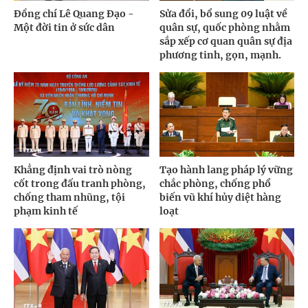
Đồng chí Lê Quang Đạo -
Sửa đổi, bổ sung 09 luật về
Một đời tin ở sức dân
quân sự, quốc phòng nhằm
sắp xếp cơ quan quân sự địa
phương tinh, gọn, mạnh.
Khẳng định vai trò nòng
Tạo hành lang pháp lý vững
cốt trong đấu tranh phòng,
chắc phòng, chống phổ
chống tham nhũng, tội
biến vũ khí hủy diệt hàng
phạm kinh tế
loạt